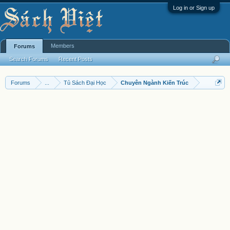
Log in or Sign up
Members
Forums
Search Forums
Recent Posts
Forums
...
Tủ Sách Đại Học
Chuyên Ngành Kiến Trúc