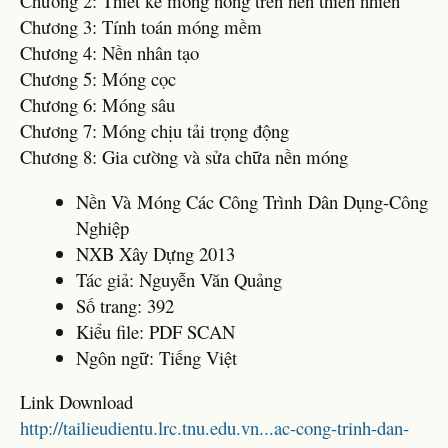
Chương 2: Thiết kế móng nông trên nền thiên nhiên
Chương 3: Tính toán móng mềm
Chương 4: Nền nhân tạo
Chương 5: Móng cọc
Chương 6: Móng sâu
Chương 7: Móng chịu tải trọng động
Chương 8: Gia cường và sửa chữa nền móng
Nền Và Móng Các Công Trình Dân Dụng-Công
Nghiệp
NXB Xây Dựng 2013
Tác giả: Nguyễn Văn Quảng
Số trang: 392
Kiểu file: PDF SCAN
Ngôn ngữ: Tiếng Việt
Link Download
http://tailieudientu.lrc.tnu.edu.vn...ac-cong-trinh-dan-