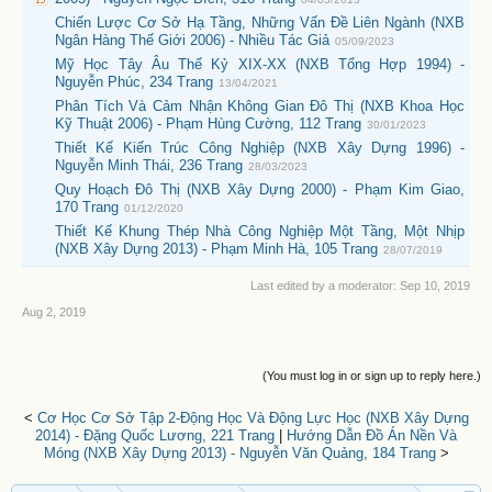
Chiến Lược Cơ Sở Hạ Tầng, Những Vấn Đề Liên Ngành (NXB
Ngân Hàng Thế Giới 2006) - Nhiều Tác Giả
05/09/2023
Mỹ Học Tây Âu Thế Kỷ XIX-XX (NXB Tổng Hợp 1994) -
Nguyễn Phúc, 234 Trang
13/04/2021
Phân Tích Và Cảm Nhận Không Gian Đô Thị (NXB Khoa Học
Kỹ Thuật 2006) - Phạm Hùng Cường, 112 Trang
30/01/2023
Thiết Kế Kiến Trúc Công Nghiệp (NXB Xây Dựng 1996) -
Nguyễn Minh Thái, 236 Trang
28/03/2023
Quy Hoạch Đô Thị (NXB Xây Dựng 2000) - Phạm Kim Giao,
170 Trang
01/12/2020
Thiết Kế Khung Thép Nhà Công Nghiệp Một Tầng, Một Nhịp
(NXB Xây Dựng 2013) - Phạm Minh Hà, 105 Trang
28/07/2019
Last edited by a moderator:
Sep 10, 2019
Aug 2, 2019
(You must log in or sign up to reply here.)
<
Cơ Học Cơ Sở Tập 2-Động Học Và Động Lực Học (NXB Xây Dựng
2014) - Đặng Quốc Lương, 221 Trang
|
Hướng Dẫn Đồ Án Nền Và
Móng (NXB Xây Dựng 2013) - Nguyễn Văn Quảng, 184 Trang
>