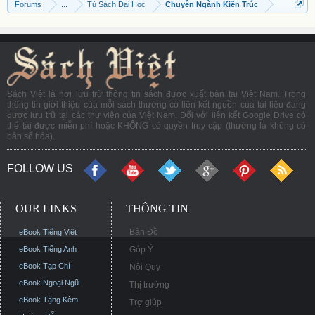
Forums
...
Tủ Sách Đại Học
Chuyên Ngành Kiến Trúc
Sách Việt là nơi lưu trữ thông tin sách được xuất bản tại Việt Nam. Trong
thông tin giới thiệu của mỗi sách thường có liên kết nguồn của tài liệu đang
được lưu trữ tại các thư viện của Việt Nam. Đối với liên kết Google Drive có
thể tải được miễn phí hoặc KHÔNG có quyền truy cập (thường là không có
bản số hóa).
FOLLOW US
OUR LINKS
THÔNG TIN
Bản Đồ
eBook Tiếng Việt
eBook Tiếng Anh
Góp Ý
eBook Tạp Chí
Nội Quy
eBook Ngoại Ngữ
Thị trường
eBook Tặng Kèm
Trợ giúp