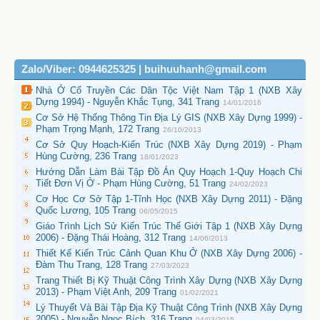
Zalo/Viber: 0944625325 | buihuuhanh@gmail.com
Nhà Ở Cổ Truyền Các Dân Tộc Việt Nam Tập 1 (NXB Xây
Dựng 1994) - Nguyễn Khắc Tụng, 341 Trang
14/01/2016
Cơ Sở Hệ Thống Thông Tin Địa Lý GIS (NXB Xây Dựng 1999) -
Phạm Trọng Mạnh, 172 Trang
26/10/2013
Cơ Sở Quy Hoạch-Kiến Trúc (NXB Xây Dựng 2019) - Phạm
Hùng Cường, 236 Trang
18/01/2023
Hướng Dẫn Làm Bài Tập Đồ Án Quy Hoạch 1-Quy Hoạch Chi
Tiết Đơn Vị Ở - Phạm Hùng Cường, 51 Trang
24/02/2023
Cơ Học Cơ Sở Tập 1-Tĩnh Học (NXB Xây Dựng 2011) - Đặng
Quốc Lương, 105 Trang
06/05/2015
Giáo Trình Lịch Sử Kiến Trúc Thế Giới Tập 1 (NXB Xây Dựng
2006) - Đặng Thái Hoàng, 312 Trang
14/06/2013
Thiết Kế Kiến Trúc Cảnh Quan Khu Ở (NXB Xây Dựng 2006) -
Đàm Thu Trang, 128 Trang
27/03/2023
Trang Thiết Bị Kỹ Thuật Công Trình Xây Dựng (NXB Xây Dựng
2013) - Phạm Việt Anh, 209 Trang
01/02/2021
Lý Thuyết Và Bài Tập Địa Kỹ Thuật Công Trình (NXB Xây Dựng
2005) - Nguyễn Ngọc Bích, 316 Trang
04/03/2015