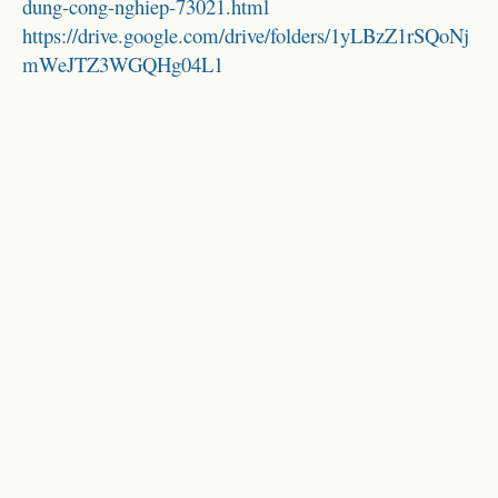
dung-cong-nghiep-73021.html
https://drive.google.com/drive/folders/1yLBzZ1rSQoNj
mWeJTZ3WGQHg04L1