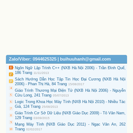
Zalo/Viber: 0944625325 | buihuuhanh@gmail.com
Ngôn Ngữ Lập Trình C++ (NXB Hà Nội 2006) - Trần Đình Quế,
186 Trang
11/11/2013
Sách Hướng Dẫn Học Tập Tin Học Đại Cương (NXB Hà Nội
2006) - Phan Thị Hà, 84 Trang
15/08/2017
Giáo Trình Thương Mại Điện Tử (NXB Hà Nội 2006) - Nguyễn
Cửu Long, 241 Trang
05/07/2013
Logic Trong Khoa Học Máy Tính (NXB Hà Nội 2010) - Nhiều Tác
Giả, 124 Trang
25/08/2013
Giáo Trình Cơ Sở Dữ Liệu (NXB Giáo Dục 2009) - Tô Văn Nam,
129 Trang
03/09/2015
Mạng Máy Tính (NXB Giáo Dục 2011) - Ngạc Văn An, 262
Trang
02/02/2017