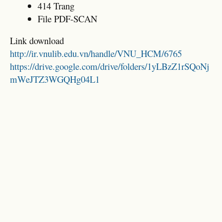
414 Trang
File PDF-SCAN
Link download
http://ir.vnulib.edu.vn/handle/VNU_HCM/6765
https://drive.google.com/drive/folders/1yLBzZ1rSQoNj
mWeJTZ3WGQHg04L1