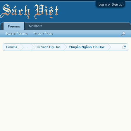
Log in or Sign up
Members
Forums
Search Forums
Recent Posts
Forums
...
Tủ Sách Đại Học
Chuyên Ngành Tin Học