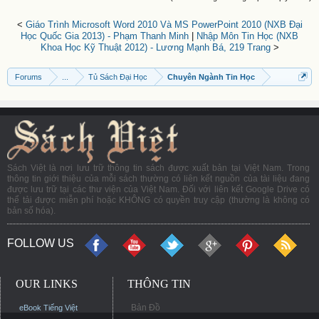
<
Giáo Trình Microsoft Word 2010 Và MS PowerPoint 2010 (NXB Đại
Học Quốc Gia 2013) - Phạm Thanh Minh
|
Nhập Môn Tin Học (NXB
Khoa Học Kỹ Thuật 2012) - Lương Mạnh Bá, 219 Trang
>
Forums
...
Tủ Sách Đại Học
Chuyên Ngành Tin Học
Sách Việt là nơi lưu trữ thông tin sách được xuất bản tại Việt Nam. Trong
thông tin giới thiệu của mỗi sách thường có liên kết nguồn của tài liệu đang
được lưu trữ tại các thư viện của Việt Nam. Đối với liên kết Google Drive có
thể tải được miễn phí hoặc KHÔNG có quyền truy cập (thường là không có
bản số hóa).
FOLLOW US
OUR LINKS
THÔNG TIN
Bản Đồ
eBook Tiếng Việt