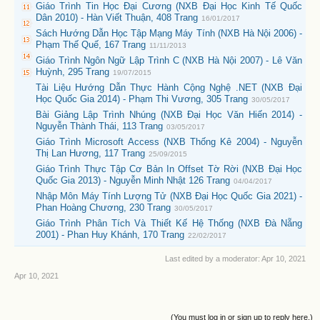
Giáo Trình Tin Học Đại Cương (NXB Đại Học Kinh Tế Quốc
Dân 2010) - Hàn Viết Thuận, 408 Trang
16/01/2017
Sách Hướng Dẫn Học Tập Mạng Máy Tính (NXB Hà Nội 2006) -
Phạm Thế Quế, 167 Trang
11/11/2013
Giáo Trình Ngôn Ngữ Lập Trình C (NXB Hà Nội 2007) - Lê Văn
Huỳnh, 295 Trang
19/07/2015
Tài Liệu Hướng Dẫn Thực Hành Cộng Nghệ .NET (NXB Đại
Học Quốc Gia 2014) - Phạm Thi Vương, 305 Trang
30/05/2017
Bài Giảng Lập Trình Nhúng (NXB Đại Học Văn Hiến 2014) -
Nguyễn Thành Thái, 113 Trang
03/05/2017
Giáo Trình Microsoft Access (NXB Thống Kê 2004) - Nguyễn
Thị Lan Hương, 117 Trang
25/09/2015
Giáo Trình Thực Tập Cơ Bản In Offset Tờ Rời (NXB Đại Học
Quốc Gia 2013) - Nguyễn Minh Nhật 126 Trang
04/04/2017
Nhập Môn Máy Tính Lượng Tử (NXB Đại Học Quốc Gia 2021) -
Phan Hoàng Chương, 230 Trang
30/05/2017
Giáo Trình Phân Tích Và Thiết Kế Hệ Thống (NXB Đà Nẵng
2001) - Phan Huy Khánh, 170 Trang
22/02/2017
Last edited by a moderator:
Apr 10, 2021
Apr 10, 2021
(You must log in or sign up to reply here.)