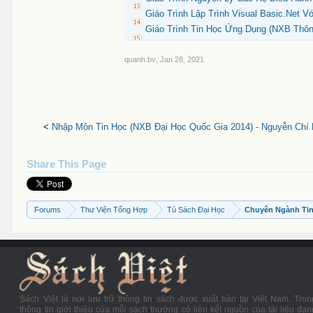
Giáo Trình Lập Trình Visual Basic.Net V
Giáo Trình Tin Học Ứng Dụng (NXB Thông
quanh.bv
,
Jan 28, 2021
<
Nhập Môn Tin Học (NXB Đại Học Quốc Gia 2014) - Nguyễn Chí 
Share This Page
Forums
Thư Viện Tổng Hợp
Tủ Sách Đại Học
Chuyên Ngành Ti
Sách Việt là nơi lưu trữ thông tin sách được xuất bản tại Việt Nam. Tron
thông tin giới thiệu của mỗi sách thường có liên kết nguồn của tài liệu đan