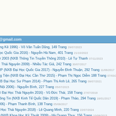
h@gmail.com
ng Kê 1996) - Võ Văn Tuấn Dũng, 149 Trang
29/07/2023
Học Quốc Gia 2016) - Nguyễn Hà Nam, 401 Trang
21/10/2022
r 2003 (NXB Thông Tin Truyền Thông 2010) - Lê Tự Thanh
07/11/2023
 Thái Nguyên 2009) - Nhiều Tác Giả, 242 Trang
30/07/2017
P (NXB Đại Học Quốc Gia 2017) - Nguyễn Đình Thuận, 292 Trang
11/06/2017
g Tiện (NXB Đại Học Cần Thơ 2015) - Phạm Thị Ngọc Diễm 188 Trang
07/03/
XB Đại Học Sư Phạm 2014) - Phạm Thị Anh Lê, 265 Trang
09/07/2021
Nội 2006) - Nguyễn Bình, 227 Trang
05/07/2015
 Đại Học Thái Nguyên 2016) - Vũ Đức Thái, 158 Trang
27/07/2019
ông Tin (NXB Kinh Tế Quốc Dân 2019) - Phạm Thảo, 294 Trang
18/01/2017
006) - Phạm Thanh Bình, 138 Trang
05/08/2017
 Học Thái Nguyên 2018) - Lê Quang Minh, 220 Trang
22/07/2024
 (NXB Khoa Học Kỹ Thuật 2009) - Hà Quang Thụy, 156 Trang
10/09/2015