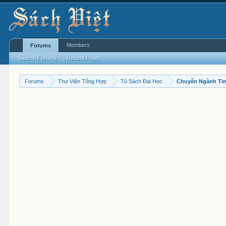
Members
Forums
Search Forums
Recent Posts
Forums
Thư Viện Tổng Hợp
Tủ Sách Đại Học
Chuyên Ngành Ti