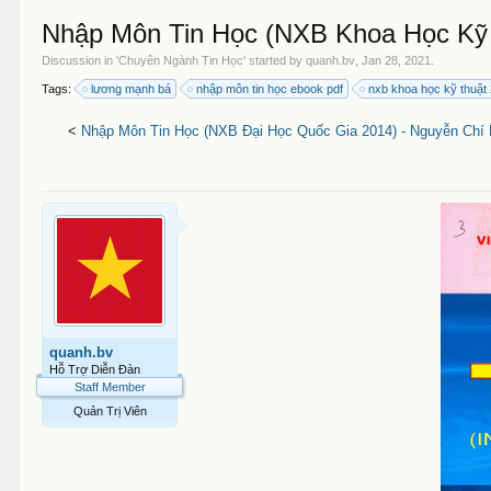
Nhập Môn Tin Học (NXB Khoa Học Kỹ 
Discussion in '
Chuyên Ngành Tin Học
' started by
quanh.bv
,
Jan 28, 2021
.
Tags:
lương mạnh bá
nhập môn tin học ebook pdf
nxb khoa học kỹ thuật
<
Nhập Môn Tin Học (NXB Đại Học Quốc Gia 2014) - Nguyễn Chí 
quanh.bv
Hỗ Trợ Diễn Đàn
Staff Member
Quản Trị Viên