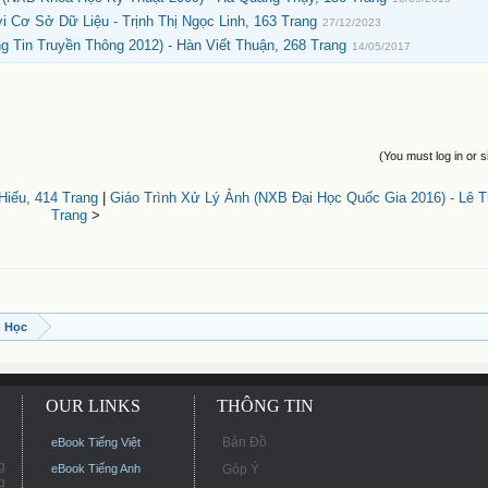
ới Cơ Sở Dữ Liệu - Trịnh Thị Ngọc Linh, 163 Trang
27/12/2023
 Tin Truyền Thông 2012) - Hàn Viết Thuận, 268 Trang
14/05/2017
(You must log in or s
Hiếu, 414 Trang
|
Giáo Trình Xử Lý Ảnh (NXB Đại Học Quốc Gia 2016) - Lê 
Trang
>
n Học
OUR LINKS
THÔNG TIN
Bản Đồ
eBook Tiếng Việt
g
eBook Tiếng Anh
Góp Ý
g