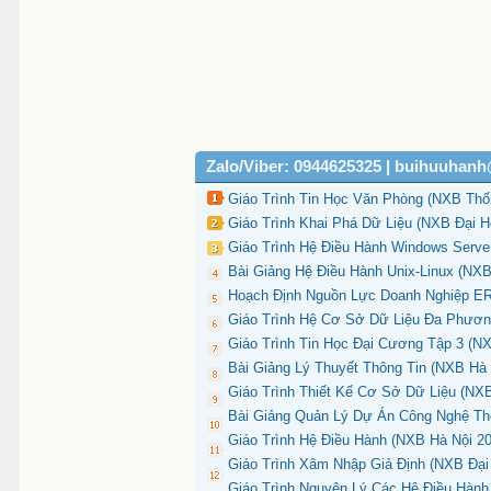
Zalo/Viber: 0944625325 | buihuuhan
Giáo Trình Tin Học Văn Phòng (NXB Thố
Giáo Trình Khai Phá Dữ Liệu (NXB Đại 
Giáo Trình Hệ Điều Hành Windows Serve
Bài Giảng Hệ Điều Hành Unix-Linux (NXB
Hoạch Định Nguồn Lực Doanh Nghiệp ER
Giáo Trình Hệ Cơ Sở Dữ Liệu Đa Phươn
Giáo Trình Tin Học Đại Cương Tập 3 (N
Bài Giảng Lý Thuyết Thông Tin (NXB Hà 
Giáo Trình Thiết Kế Cơ Sở Dữ Liệu (NXB
Bài Giảng Quản Lý Dự Án Công Nghệ Th
Giáo Trình Hệ Điều Hành (NXB Hà Nội 2
Giáo Trình Xâm Nhập Giả Định (NXB Đại
Giáo Trình Nguyên Lý Các Hệ Điều Hành