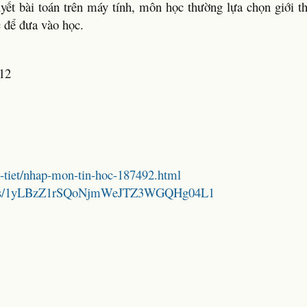
quyết bài toán trên máy tính, môn học thường lựa chọn giới 
c để đưa vào học.
12
Chi-tiet/nhap-mon-tin-hoc-187492.html
folders/1yLBzZ1rSQoNjmWeJTZ3WGQHg04L1