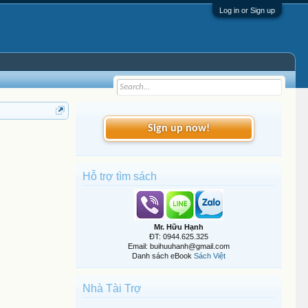
Log in or Sign up
Sign up now!
Hỗ trợ tìm sách
Mr. Hữu Hạnh
ĐT: 0944.625.325
Email: buihuuhanh@gmail.com
Danh sách eBook
Sách Việt
Nhà Tài Trợ