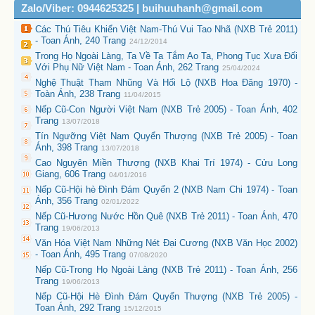
Zalo/Viber: 0944625325 | buihuuhanh@gmail.com
Các Thú Tiêu Khiển Việt Nam-Thú Vui Tao Nhã (NXB Trẻ 2011)
- Toan Ánh, 240 Trang
24/12/2014
Trong Họ Ngoài Làng, Ta Về Ta Tắm Ao Ta, Phong Tục Xưa Đối
Với Phụ Nữ Việt Nam - Toan Ánh, 262 Trang
25/04/2024
Nghệ Thuật Tham Nhũng Và Hối Lộ (NXB Hoa Đăng 1970) -
Toàn Ánh, 238 Trang
11/04/2015
Nếp Cũ-Con Người Việt Nam (NXB Trẻ 2005) - Toan Ánh, 402
Trang
13/07/2018
Tín Ngưỡng Việt Nam Quyển Thượng (NXB Trẻ 2005) - Toan
Ánh, 398 Trang
13/07/2018
Cao Nguyên Miền Thượng (NXB Khai Trí 1974) - Cửu Long
Giang, 606 Trang
04/01/2016
Nếp Cũ-Hội hè Đình Đám Quyển 2 (NXB Nam Chi 1974) - Toan
Ánh, 356 Trang
02/01/2022
Nếp Cũ-Hương Nước Hồn Quê (NXB Trẻ 2011) - Toan Ánh, 470
Trang
19/06/2013
Văn Hóa Việt Nam Những Nét Đại Cương (NXB Văn Học 2002)
- Toan Ánh, 495 Trang
07/08/2020
Nếp Cũ-Trong Họ Ngoài Làng (NXB Trẻ 2011) - Toan Ánh, 256
Trang
19/06/2013
Nếp Cũ-Hội Hè Đình Đám Quyển Thượng (NXB Trẻ 2005) -
Toan Ánh, 292 Trang
15/12/2015