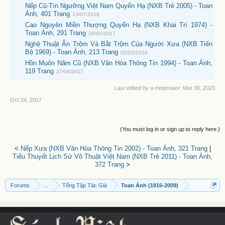
Nếp Cũ-Tín Ngưỡng Việt Nam Quyển Hạ (NXB Trẻ 2005) - Toan
Ánh, 401 Trang
13/07/2018
Cao Nguyên Miền Thượng Quyển Hạ (NXB Khai Trí 1974) -
Toan Ánh, 291 Trang
26/05/2017
Nghệ Thuật Ăn Trộm Và Bắt Trộm Của Người Xưa (NXB Tiến
Bộ 1969) - Toan Ánh, 213 Trang
02/03/2016
Hồn Muôn Năm Cũ (NXB Văn Hóa Thông Tin 1994) - Toan Ánh,
119 Trang
27/06/2017
Last edited by a moderator:
Mar 30, 2023
Oct 24, 2017
(You must log in or sign up to reply here.)
<
Nếp Xưa (NXB Văn Hóa Thông Tin 2002) - Toan Ánh, 321 Trang
|
Tiểu Thuyết Lịch Sử Võ Thuật Việt Nam (NXB Trẻ 2011) - Toan Ánh,
372 Trang
>
Forums
...
Tổng Tập Tác Giả
Toan Ánh (1916-2009)