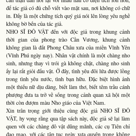
để tác giả có đủ chỗ viết vào mặt sau, nơi không có chữ
in. Đấy là một chứng tích quý giá nói lên lòng yêu nghề
không bờ bến của tác giả.
NHO SĨ ĐÔ VẬT đến với độc giả trong khung cảnh
thời gian của phong trào Cần Vương, khung cảnh
không gian là đất Phong Châu xưa của miền Vĩnh Yên
(Vĩnh Phú ngày nay). Nhân vật chính là một chàng nho
sinh, nhưng thay vì trói gà không chặt, chàng nho sinh
ấy lại rất giỏi đấu vật. Ở đây, tình yêu đôi lứa được lồng
trong tình yêu nước, tình bạn hữu. Đặc biệt hình ảnh
một thiếu nữ dịu dàng, biết làm thơ, biết têm trầu cánh
phượng đưa ta trở về sống trong cảnh quan xã hội một
thời còn đượm màu Nho giáo của Việt Nam.
Xin trân trọng giới thiệu cùng độc giả NHO SĨ ĐÔ
VẬT, hy vọng rằng qua tập sách này, độc giả sẽ lại làm
quen với các chàng đô vật dũng mãnh, các cụ Tiên chỉ
đạo mạo, với các tập tục ngày xưa quyện trong không