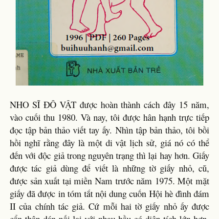
NHO SĨ ĐÔ VẬT được hoàn thành cách đây 15 năm,
vào cuối thu 1980. Và nay, tôi được hân hạnh trực tiếp
đọc tập bản thảo viết tay ấy. Nhìn tập bản thảo, tôi bồi
hồi nghĩ rằng đây là một di vật lịch sử, giá nó có thể
đến với độc giả trong nguyên trạng thì lại hay hơn. Giấy
được tác giả dùng để viết là những tờ giấy nhỏ, cũ,
được sản xuất tại miền Nam trước năm 1975. Một mặt
giấy đã được in tóm tắt nội dung cuốn Hội hè đình đám
II của chính tác giả. Cứ mỗi hai tờ giấy nhỏ ấy được
cẩn thận dán nối lại với nhau hầu có diện tích lớn hơn,