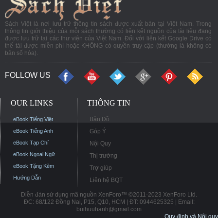
Sách Việt là nơi lưu trữ thông tin sách được xuất bản tại Việt Nam. Trong
thông tin giới thiệu của mỗi sách thường có liên kết nguồn của tài liệu đang
được lưu trữ tại các thư viện của Việt Nam. Đối với liên kết Google Drive có
thể tải được miễn phí hoặc KHÔNG có quyền truy cập (thường là không có
bản số hóa).
FOLLOW US
OUR LINKS
THÔNG TIN
Bản Đồ
eBook Tiếng Việt
eBook Tiếng Anh
Góp Ý
eBook Tạp Chí
Nội Quy
eBook Ngoại Ngữ
Thị trường
eBook Tặng Kèm
Trợ giúp
Hướng Dẫn
Liên hệ BQT
Diễn đàn sử dụng mã nguồn XenForo™ ©2011-2023 XenForo Ltd.
ĐC: 68/122 Đồng Nai, P15, Q10, HCM | ĐT: 0944625325 | Email:
buihuuhanh@gmail.com
Quy định và Nội quy