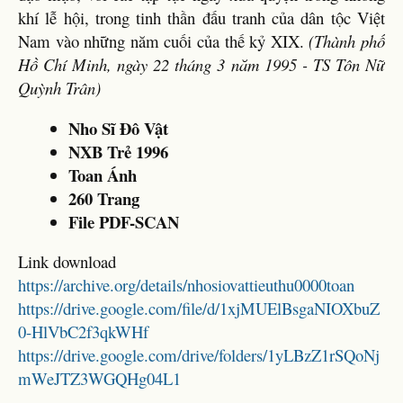
khí lễ hội, trong tinh thần đấu tranh của dân tộc Việt
Nam vào những năm cuối của thế kỷ XIX.
(Thành phố
Hồ Chí Minh, ngày 22 tháng 3 năm 1995 - TS Tôn Nữ
Quỳnh Trân)
Nho Sĩ Đô Vật
NXB Trẻ 1996
Toan Ánh
260 Trang
File PDF-SCAN
Link download
https://archive.org/details/nhosiovattieuthu0000toan
https://drive.google.com/file/d/1xjMUElBsgaNIOXbuZ
0-HlVbC2f3qkWHf
https://drive.google.com/drive/folders/1yLBzZ1rSQoNj
mWeJTZ3WGQHg04L1