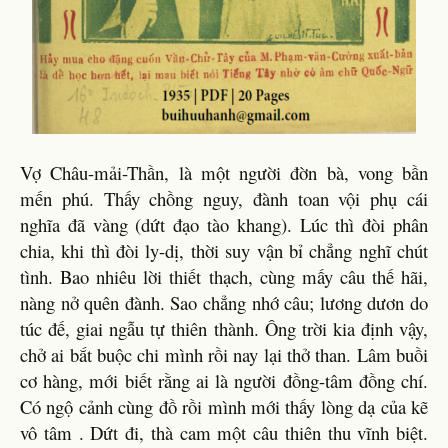
Vợ Châu-mải-Thần, là một người đờn bà, vong bần
mến phú. Thấy chồng nguy, đành toan vội phụ cái
nghĩa đã vàng (dứt đạo tào khang). Lúc thì đòi phân
chia, khi thì đòi ly-dị, thời suy vận bỉ chẳng nghĩ chút
tình. Bao nhiêu lời thiết thạch, cùng mấy câu thế hãi,
nàng nở quên đành. Sao chẳng nhớ câu; lương dươn do
túc đế, giai ngẫu tự thiên thành. Ông trời kia định vậy,
chở ai bắt buộc chi mình rồi nay lại thở than. Lâm buồi
cơ hàng, mới biết rằng ai là người đồng-tâm đồng chí.
Có ngộ cảnh cùng đồ rồi mình mới thấy lòng dạ của kẽ
vô tâm . Dứt đi, thà cam một câu thiên thu vĩnh biệt.