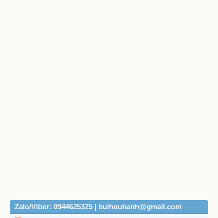
Zalo/Viber: 0944625325 | buihuuhanh@gmail.com