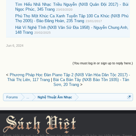
Tìm Hiểu Nhã Nhạc Triều Nguyễn (NXB Quân Đội 2017) - Bùi
Ngọc Phúc, 345 Trang
23/03/2020
Phú Thọ Một Khúc Ca Xanh Tuyển Tập 100 Ca Khúc (NXB Phú
Thọ 2005) - Đào Đăng Hoàn, 235 Trang
23/01/2017
Hát Ví Nghệ Tĩnh (NXB Văn Sử Địa 1958) - Nguyễn Chung Anh,
148 Trang
20/02/2025
Jun 6, 2024
(You must log in or sign up to reply here.)
<
Phương Pháp Học Đàn Piano Tập 2 (NXB Văn Hóa Dân Tộc 2017) -
Thái Thị Liên, 117 Trang
|
Bài Ca Bản Tây (NXB Bảo Tồn 1935) - Tân
Sơn, 20 Trang
>
Forums
...
Nghệ Thuật Âm Nhạc