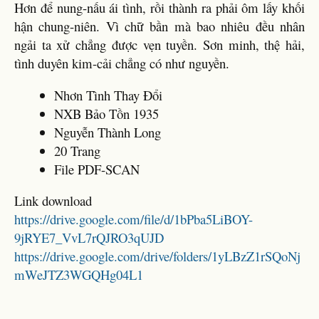
Hơn để nung-nấu ái tình, rồi thành ra phải ôm lấy khối
hận chung-niên. Vì chữ bần mà bao nhiêu đều nhân
ngải ta xử chẳng được vẹn tuyền. Sơn minh, thệ hải,
tình duyên kim-cải chẳng có như nguyền.
Nhơn Tình Thay Đổi
NXB Bảo Tồn 1935
Nguyễn Thành Long
20 Trang
File PDF-SCAN
Link download
https://drive.google.com/file/d/1bPba5LiBOY-
9jRYE7_VvL7rQJRO3qUJD
https://drive.google.com/drive/folders/1yLBzZ1rSQoNj
mWeJTZ3WGQHg04L1