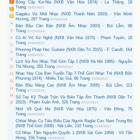
Bóng Cây Kơ-Nia (NXB Văn Hóa 1974) - La Thăng, 18
Trang
22/02/2017
Gagaku Và Nhã Nhạc (NXB Thanh Niên 2003) - Văn Minh
Hương, 287 Trang
07/03/2015
Đàn Bầu Căn Bản (NXB Âm Nhạc 2003) - Bùi Lẫm, 98
Trang
07/12/2014
Có Ai Vô Xứ Nghệ (NXB Văn Hóa 1975) - Phạm Tuyên, 18
Trang
20/04/2022
Phương Pháp Học Guitare (NXB Dân Trí 2015) - F. Carulli, 164
Trang
10/04/2017
Lịch Sử Âm Nhạc Thế Giới Tập 2 (NXB Hà Nội 1985) - Nguyễn
Thị Nhung, 355 Trang
29/05/2017
Nhạc Hay Của Bạn Tuyển Tập 7-Thế Giới Nhạc Trẻ (NXB Bốn
Phương 1974) - Nhiều Tác Giả, 86 Trang
15/06/2017
Đàn Bầu Nâng Cao (NXB Âm Nhạc 2005) - Bùi Lẫm, 113
Trang
07/12/2014
Sổ Tay Kỹ Thuật Trộn Và Biên Tập Âm Thanh (NXB Dân Trí
2023) - Phạm Xuân Ánh, 326 Trang
07/02/2017
Nhớ Về Quê Mẹ (NXB Văn Hóa 1975) - Vân Đông, 75
Trang
04/03/2025
Chhar Nhạc Cụ Tiêu Biểu Của Người Raglai Cực Nam Trung Bộ
(NXB Thế Giới 2009) - Hải Liên, 210 Trang
21/06/2017
Cổ Nhạc Tầm Nguyên Quyển 1 (NXB Sài Gòn 1958) - Võ Tấn
Hưng, 156 Trang
19/08/2016