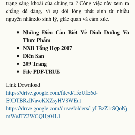
trạng sảng khoái của chúng ta ? Công việc này xem ra
chẳng dễ dàng, vì sự đói lòng phát sinh từ nhiều
nguyên nhân:do sinh lý, giác quan và cảm xúc.
Những Điều Cần Biết Về Dinh Dưỡng Và
Thực Phẩm
NXB Tổng Hợp 2007
Diên San
209 Trang
File PDF-TRUE
Link Download
https://drive.google.com/file/d/15zUfE6d-
E9DTBRzINaveKXZsyHV8WEut
https://drive.google.com/drive/folders/1yLBzZ1rSQoNj
mWeJTZ3WGQHg04L1