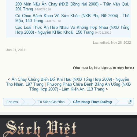
200 Món Nấu Ăn Chay (NXB Đồng Nai 2008) - Trần Văn Quí,
201 Trang
24/02/2016
Cà Chua Bách Khoa Về Sức Khỏe (NXB Phụ Nữ 2004) - Thế
Mậu, 140 Trang
24/07/2018
Các Loại Thức Ăn Hợp Nhau Và Không Hợp Nhau (NXB Tổng
Hợp 2008) - Nguyễn KHắc Khoái, 158 Trang
04/01/2016
Last edited:
Nov 26, 2022
Jun 21, 2014
(You must log in or sign up to reply here.)
<
Ăn Chay Chống Biến Đổi Khí Hậu (NXB Tổng Hợp 2009) - Nguyễn
Thọ Nhân, 197 Trang
|
Phương Pháp Chữa Bệnh Bằng Ăn Uống (NXB
Tổng Hợp 2007) - Lâm Kiến An, 113 Trang
>
Forums
...
Tủ Sách Gia Đình
Cẩm Nang Thực Dưỡng