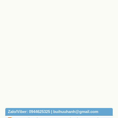
Zalo/Viber: 0944625325 | buihuuhanh@gmail.com