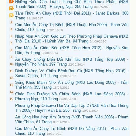
Những Điều Cần Tránh Trong Chế Biến Thực Phẩm (NXB
Thanh Niên 2002) - Phượng Nga, 250 Trang
04/06/2022
Tâm Thức Ăn Chay (NXB Thời Đại 2011) - Janet Barkas, 360
Trang
21/10/2017
Các Món Ăn Chay Trị Bệnh (NXB Thuận Hóa 2009) - Phan Văn
Chiêu, 110 Trang
17/05/2018
Nhập Môn Ăn Cơm Gạo Lứt Theo Phương Pháp Oshawa (NXB
Thời Đại 2010) - Huỳnh Văn Ba, 94 Trang
04/09/2020
Các Món Ăn Giảm Béo (NXB Tổng Hợp 2012) - Nguyễn Kim
Dân, 95 Trang
23/06/2014
Ăn Chay Chống Biến Đổi Khí Hậu (NXB Tổng Hợp 2009) -
Nguyễn Thọ Nhân, 197 Trang
22/06/2014
Dinh Dưỡng Và Chữa Bệnh-Rau Củ (NXB Tổng Hợp 2016) -
Susan Curtis, 121 Trang
12/04/2017
Sống Khỏe Mạnh Nhờ Ăn Uống (NXB Lao Động 2009) - Trần
Thế Minh, 355 Trang
18/04/2015
Cháo Dinh Dưỡng Và Chữa Bệnh (NXB Lao Động 2008) -
Phương Nga, 210 Trang
06/06/2018
Phương Pháp Ohsawa Hỏi Và Đáp Tập 2 (NXB Văn Hóa Thông
Tin 2009) - Huỳnh Văn Ba, 256 Trang
10/05/2014
Ăn Uống Hòa Hợp Âm Dương (NXB Thanh Niên 2008) - Phạm
Văn Chính, 61 Trang
04/01/2016
Các Món Ăn Chay Trị Bệnh (NXB Đà Nẵng 2011) - Phan Văn
Chiêu, 110 Trang
18/10/2017