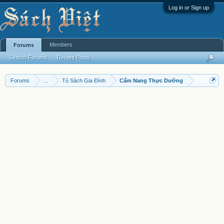
Log in or Sign up
Members
Forums
Search Forums
Recent Posts
Forums
...
Tủ Sách Gia Đình
Cẩm Nang Thực Dưỡng