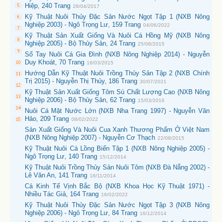
Hiệp, 240 Trang
28/04/2017
Kỹ Thuật Nuôi Thủy Đặc Sản Nước Ngọt Tập 1 (NXB Nông
Nghiệp 2003) - Ngô Trọng Lư, 159 Trang
04/06/2022
Kỹ Thuật Sản Xuất Giống Và Nuôi Cá Hồng Mỹ (NXB Nông
Nghiệp 2005) - Bộ Thủy Sản, 24 Trang
25/08/2015
Sổ Tay Nuôi Cá Gia Đình (NXB Nông Nghiệp 2014) - Nguyễn
Duy Khoát, 70 Trang
18/03/2015
Hướng Dẫn Kỹ Thuật Nuôi Trồng Thủy Sản Tập 2 (NXB Chính
Trị 2015) - Nguyễn Thị Thủy, 186 Trang
30/07/2021
Kỹ Thuật Sản Xuất Giống Tôm Sú Chất Lượng Cao (NXB Nông
Nghiệp 2006) - Bộ Thủy Sản, 62 Trang
15/03/2016
Nuôi Cá Mặt Nước Lớn (NXB Nha Trang 1997) - Nguyễn Văn
Hảo, 209 Trang
08/02/2022
Sản Xuất Giống Và Nuôi Cua Xanh Thương Phẩm Ở Việt Nam
(NXB Nông Nghiệp 2007) - Nguyễn Cơ Thạch
22/08/2015
Kỹ Thuật Nuôi Cá Lồng Biển Tập 1 (NXB Nông Nghiệp 2005) -
Ngô Trọng Lư, 140 Trang
15/12/2014
Kỹ Thuật Nuôi Trồng Thủy Sản Nuôi Tôm (NXB Đà Nẵng 2002) -
Lê Văn An, 141 Trang
18/11/2014
Cá Kinh Tế Vịnh Bắc Bộ (NXB Khoa Học Kỹ Thuật 1971) -
Nhiều Tác Giả, 164 Trang
16/02/2022
Kỹ Thuật Nuôi Thủy Đặc Sản Nước Ngọt Tập 3 (NXB Nông
Nghiệp 2006) - Ngô Trọng Lư, 84 Trang
16/12/2014