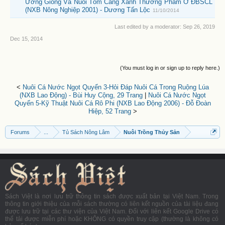
Ương Giống Và Nuôi Tôm Càng Xanh Thương Phẩm Ở ĐBSCL
(NXB Nông Nghiệp 2001) - Dương Tấn Lộc
11/10/2014
Last edited by a moderator:
Sep 26, 2019
Dec 15, 2014
(You must log in or sign up to reply here.)
<
Nuôi Cá Nước Ngọt Quyển 3-Hỏi Đáp Nuôi Cá Trong Ruộng Lúa
(NXB Lao Động) - Bùi Huy Cộng, 29 Trang
|
Nuôi Cá Nước Ngọt
Quyển 5-Kỹ Thuật Nuôi Cá Rô Phi (NXB Lao Động 2006) - Đỗ Đoàn
Hiệp, 52 Trang
>
Forums
...
Tủ Sách Nông Lâm
Nuôi Trồng Thủy Sản
Sách Việt là nơi lưu trữ thông tin sách được xuất bản tại Việt Nam. Trong
thông tin giới thiệu của mỗi sách thường có liên kết nguồn của tài liệu đang
được lưu trữ tại các thư viện của Việt Nam. Đối với liên kết Google Drive có
thể tải được miễn phí hoặc KHÔNG có quyền truy cập (thường là không có