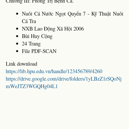
Chương III: Phòng Trị Bệnh Cá.
Nuôi Cá Nước Ngọt Quyển 7 - Kỹ Thuật Nuôi
Cá Tra
NXB Lao Động Xã Hội 2006
Bùi Huy Cộng
24 Trang
File PDF-SCAN
Link download
https://lib.hpu.edu.vn/handle/123456789/4260
https://drive.google.com/drive/folders/1yLBzZ1rSQoNj
mWeJTZ3WGQHg04L1