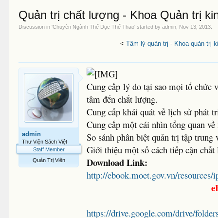
Quản trị chất lượng - Khoa Quản trị k
Discussion in '
Chuyên Ngành Thể Dục Thể Thao
' started by
admin
,
Nov 13, 2013
.
<
Tâm lý quản trị - Khoa quản trị 
Cung cấp lý do tại sao mọi tổ chức 
tâm đến chất lượng.
Cung cấp khái quát về lịch sử phát t
Cung cấp một cái nhìn tổng quan về 
admin
So sánh phân biệt quản trị tập trung 
Thư Viện Sách Việt
Giới thiệu một số cách tiếp cận chất
Staff Member
Download Link:
Quản Trị Viên
http://ebook.moet.gov.vn/resourc
e
https://drive.google.com/drive/