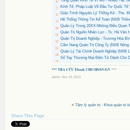
Tổng Quan Kinh Tế Vĩ Mô - Nhiều Tác Gi
Kinh Tế, Pháp Luật Về Đầu Tư Quốc Tế
Giáo Trình Nguyên Lý Thống Kê - Ths. Đ
Hệ Thống Thông Tin Kế Toán (NXB Thống
Quản Lý Trong 20XX-Những Điều Quan Tr
Quản Trị Nguồn Nhân Lực - Ts. Hà Văn H
Quản Trị Doanh Nghiệp - Trương Hòa Bìn
Cẩm Nang Quản Trị Công Ty (NXB Nông N
Quản Lý Tài Chính Doanh Nghiệp (NXB La
Sổ Tay Thương Mại Điện Tử Dành Cho Do
*** TRA CỨU Ebook CHO HS/SV/GV
***
admin
,
Nov 13, 2013
<
Tâm lý quản trị - Khoa quản trị 
Share This Page