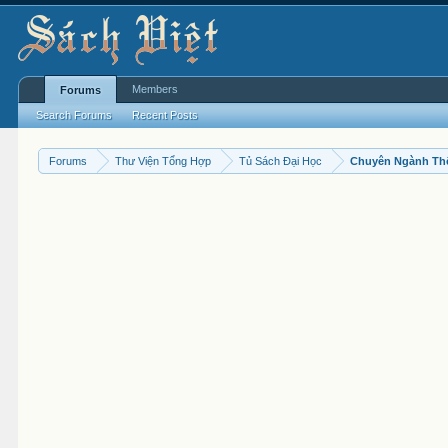
Members
Forums
Search Forums
Recent Posts
Forums
Thư Viện Tổng Hợp
Tủ Sách Đại Học
Chuyên Ngành Th