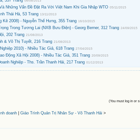
ả, 357 Trang
06/08/2013
 Và Những Vấn Đề Đặt Ra Với Việt Nam Khi Gia Nhập WTO
05/11/2015
inh Thái Hà, 53 Trang
13/11/2013
 Kê 2008) - Nguyễn Thế Hưng, 355 Trang
16/10/2015
ọng Trong Tương Lai (NXB Bưu Điện) - Georg Berner, 312 Trang
24/09/2015
ội, 202 Trang
21/08/2013
h & Võ Thị Tuyết, 216 Trang
21/08/2013
ghiệp 2010) - Nhiều Tác Giả, 618 Trang
27/04/2015
o Động Xã Hội 2008) - Nhiều Tác Giả, 351 Trang
20/09/2015
anh Nghiệp - Ths. Trần Thanh Hải, 217 Trang
01/12/2013
(You must log in or s
kinh doanh
|
Giáo Trình Quản Trị Nhân Sự - Võ Thanh Hải
>