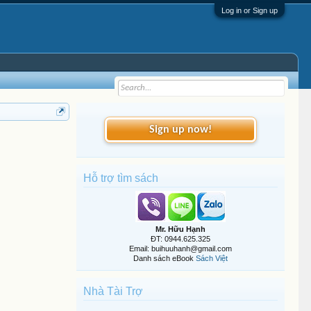
Log in or Sign up
Sign up now!
Hỗ trợ tìm sách
Mr. Hữu Hạnh
ĐT: 0944.625.325
Email: buihuuhanh@gmail.com
Danh sách eBook
Sách Việt
Nhà Tài Trợ