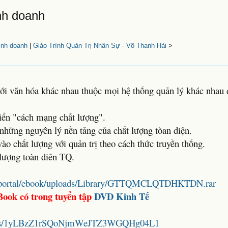
inh doanh
kinh doanh
|
Giáo Trình Quản Trị Nhân Sự - Võ Thanh Hải
>
với văn hóa khác nhau thuộc mọi hệ thống quản lý khác nhau
riển "cách mạng chất lượng".
những nguyên lý nền tảng của chất lượng tòan diện.
vào chất lượng với quản trị theo cách thức truyền thống.
 lượng toàn diên TQ.
es/iportal/ebook/uploads/Library/GTTQMCLQTDHKTDN.rar
Book có trong tuyển tập
DVD Kinh Tế
folders/1yLBzZ1rSQoNjmWeJTZ3WGQHg04L1