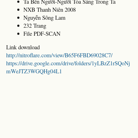
Ta Bên Người-Người Tỏa Sáng Trong Ta
NXB Thanh Niên 2008
Nguyễn Sông Lam
232 Trang
File PDF-SCAN
Link download
http://nitroflare.com/view/B65F6FBD69028C7/
https://drive.google.com/drive/folders/1yLBzZ1rSQoNj
mWeJTZ3WGQHg04L1