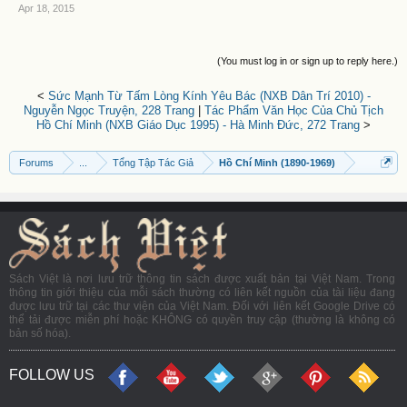
Apr 18, 2015
(You must log in or sign up to reply here.)
<
Sức Mạnh Từ Tấm Lòng Kính Yêu Bác (NXB Dân Trí 2010) -
Nguyễn Ngọc Truyện, 228 Trang
|
Tác Phẩm Văn Học Của Chủ Tịch
Hồ Chí Minh (NXB Giáo Dục 1995) - Hà Minh Đức, 272 Trang
>
Forums
...
Tổng Tập Tác Giả
Hồ Chí Minh (1890-1969)
Sách Việt là nơi lưu trữ thông tin sách được xuất bản tại Việt Nam. Trong
thông tin giới thiệu của mỗi sách thường có liên kết nguồn của tài liệu đang
được lưu trữ tại các thư viện của Việt Nam. Đối với liên kết Google Drive có
thể tải được miễn phí hoặc KHÔNG có quyền truy cập (thường là không có
bản số hóa).
FOLLOW US