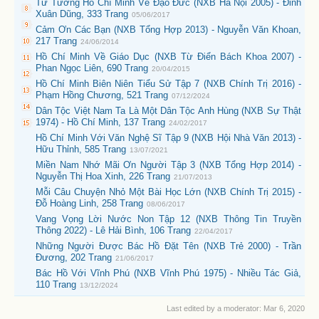
Tư Tưởng Hồ Chí Minh Về Đạo Đức (NXB Hà Nội 2005) - Đinh
Xuân Dũng, 333 Trang
05/06/2017
Cảm Ơn Các Bạn (NXB Tổng Hợp 2013) - Nguyễn Văn Khoan,
217 Trang
24/06/2014
Hồ Chí Minh Về Giáo Dục (NXB Từ Điển Bách Khoa 2007) -
Phan Ngọc Liên, 690 Trang
20/04/2015
Hồ Chí Minh Biên Niên Tiểu Sử Tập 7 (NXB Chính Trị 2016) -
Phạm Hồng Chương, 521 Trang
07/12/2024
Dân Tộc Việt Nam Ta Là Một Dân Tộc Anh Hùng (NXB Sự Thật
1974) - Hồ Chí Minh, 137 Trang
24/02/2017
Hồ Chí Minh Với Văn Nghệ Sĩ Tập 9 (NXB Hội Nhà Văn 2013) -
Hữu Thỉnh, 585 Trang
13/07/2021
Miền Nam Nhớ Mãi Ơn Người Tập 3 (NXB Tổng Hợp 2014) -
Nguyễn Thị Hoa Xinh, 226 Trang
21/07/2013
Mỗi Câu Chuyện Nhỏ Một Bài Học Lớn (NXB Chính Trị 2015) -
Đỗ Hoàng Linh, 258 Trang
08/06/2017
Vang Vọng Lời Nước Non Tập 12 (NXB Thông Tin Truyền
Thông 2022) - Lê Hải Bình, 106 Trang
22/04/2017
Những Người Được Bác Hồ Đặt Tên (NXB Trẻ 2000) - Trần
Đương, 202 Trang
21/06/2017
Bác Hồ Với Vĩnh Phú (NXB Vĩnh Phú 1975) - Nhiều Tác Giả,
110 Trang
13/12/2024
Last edited by a moderator:
Mar 6, 2020