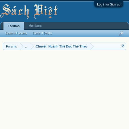
Log in or Sign up
Members
Forums
Search Forums
Recent Posts
Forums
...
Chuyên Ngành Thể Dục Thể Thao