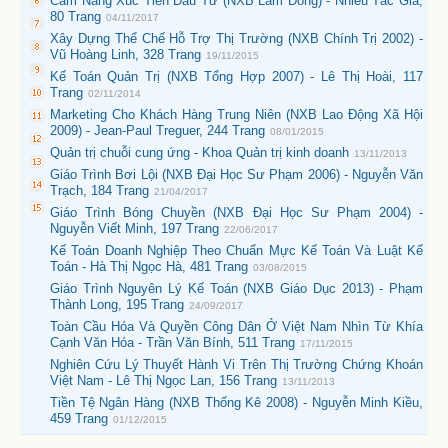
Cẩm Nang Xúc Tiến Đầu Tư (NXB Lâm Đồng) - Nhiều Tác Giả,
80 Trang
04/11/2017
Xây Dựng Thể Chế Hỗ Trợ Thị Trường (NXB Chính Trị 2002) -
Vũ Hoàng Linh, 328 Trang
19/11/2015
Kế Toán Quản Trị (NXB Tổng Hợp 2007) - Lê Thị Hoài, 117
Trang
02/11/2014
Marketing Cho Khách Hàng Trung Niên (NXB Lao Động Xã Hội
2009) - Jean-Paul Treguer, 244 Trang
08/01/2015
Quản trị chuỗi cung ứng - Khoa Quản trị kinh doanh
13/11/2013
Giáo Trình Bơi Lội (NXB Đại Học Sư Phạm 2006) - Nguyễn Văn
Trạch, 184 Trang
21/04/2017
Giáo Trình Bóng Chuyền (NXB Đại Học Sư Phạm 2004) -
Nguyễn Viết Minh, 197 Trang
22/06/2017
Kế Toán Doanh Nghiệp Theo Chuẩn Mực Kế Toán Và Luật Kế
Toán - Hà Thị Ngọc Hà, 481 Trang
03/08/2015
Giáo Trình Nguyên Lý Kế Toán (NXB Giáo Dục 2013) - Phạm
Thành Long, 195 Trang
24/09/2017
Toàn Cầu Hóa Và Quyền Công Dân Ở Việt Nam Nhìn Từ Khía
Cạnh Văn Hóa - Trần Văn Bính, 511 Trang
17/11/2015
Nghiên Cứu Lý Thuyết Hành Vi Trên Thị Trường Chứng Khoán
Việt Nam - Lê Thị Ngọc Lan, 156 Trang
13/11/2013
Tiền Tệ Ngân Hàng (NXB Thống Kê 2008) - Nguyễn Minh Kiều,
459 Trang
01/12/2015