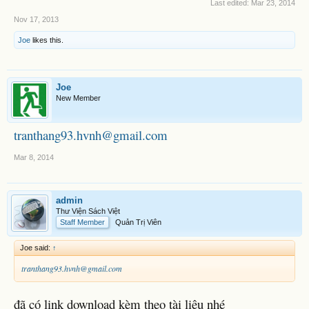
Last edited:
Mar 23, 2014
Nov 17, 2013
Joe
likes this.
Joe
New Member
tranthang93.hvnh@gmail.com
Mar 8, 2014
admin
Thư Viện Sách Việt
Staff Member
Quản Trị Viên
Joe said:
↑
tranthang93.hvnh@gmail.com
đã có link download kèm theo tài liệu nhé