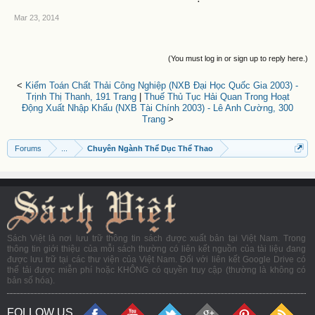
Mar 23, 2014
(You must log in or sign up to reply here.)
<
Kiểm Toán Chất Thải Công Nghiệp (NXB Đại Học Quốc Gia 2003) -
Trịnh Thị Thanh, 191 Trang
|
Thuế Thủ Tục Hải Quan Trong Hoạt
Động Xuất Nhập Khẩu (NXB Tài Chính 2003) - Lê Anh Cường, 300
Trang
>
Forums
...
Chuyên Ngành Thể Dục Thể Thao
Sách Việt là nơi lưu trữ thông tin sách được xuất bản tại Việt Nam. Trong
thông tin giới thiệu của mỗi sách thường có liên kết nguồn của tài liệu đang
được lưu trữ tại các thư viện của Việt Nam. Đối với liên kết Google Drive có
thể tải được miễn phí hoặc KHÔNG có quyền truy cập (thường là không có
bản số hóa).
FOLLOW US