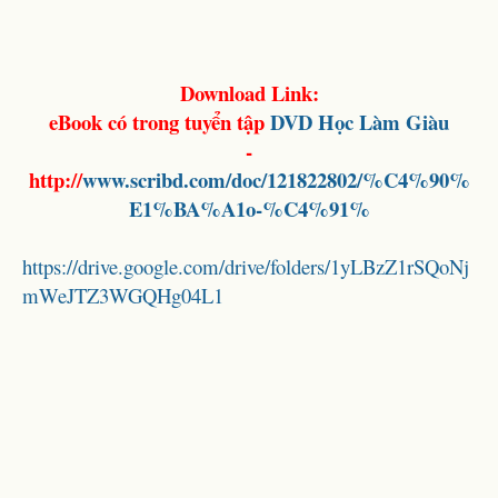
Download Link:
eBook có trong tuyển tập
DVD Học Làm Giàu
-
http://
www.scribd.com/doc/121822802/%C4%90%
E1%BA%A1o-%C4%91%
https://drive.google.com/drive/folders/1yLBzZ1rSQoNj
mWeJTZ3WGQHg04L1