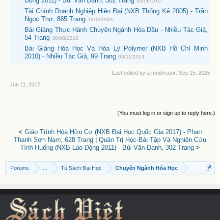
Động 2011) - Bùi Văn Danh, 302 Trang
05/06/2017
Tài Chính Doanh Nghiệp Hiện Đại (NXB Thống Kê 2005) - Trần
Ngọc Thơ, 865 Trang
18/11/2020
Bài Giảng Thực Hành Chuyên Ngành Hóa Dầu - Nhiều Tác Giả,
54 Trang
30/08/2013
Bài Giảng Hóa Học Và Hóa Lý Polymer (NXB Hồ Chí Minh
2010) - Nhiều Tác Giả, 99 Trang
03/11/2013
Last edited by a moderator:
Sep 15, 2025
Jun 11, 2017
(You must log in or sign up to reply here.)
<
Giáo Trình Hóa Hữu Cơ (NXB Đại Học Quốc Gia 2017) - Phan
Thanh Sơn Nam, 628 Trang
|
Quản Trị Học-Bài Tập Và Nghiên Cứu
Tình Huống (NXB Lao Động 2011) - Bùi Văn Danh, 302 Trang
>
Forums
...
Tủ Sách Đại Học
Chuyên Ngành Hóa Học