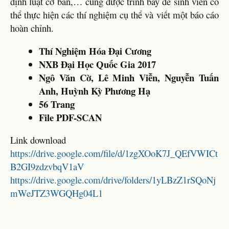
định luật cơ bản,… cũng được trình bày để sinh viên có
thể thực hiện các thí nghiệm cụ thể và viết một báo cáo
hoàn chỉnh.
Thí Nghiệm Hóa Đại Cương
NXB Đại Học Quốc Gia 2017
Ngô Văn Cờ, Lê Minh Viễn, Nguyễn Tuấn
Anh, Huỳnh Kỳ Phương Hạ
56 Trang
File PDF-SCAN
Link download
https://drive.google.com/file/d/1zgXOoK7J_QEfVWICt
B2GI9zdzvbqV1aV
https://drive.google.com/drive/folders/1yLBzZ1rSQoNj
mWeJTZ3WGQHg04L1