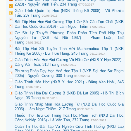
2023) - Nguyễn Vinh Tiến, 234 Trang
07/05/2017
Giáo Trình Quản Trị Học (NXB Thống Kê 2008) - Võ Phước
Tấn, 237 Trang
09/06/2015
Bài Tập Hóa Học Đại Cương Tập 1-Cơ Sở Cấu Tạo Chất (NXB
Đại Học Quốc Gia 2019) - Lâm Ngọc Thiềm
17/02/2017
Cơ Sở Lý Thuyết Phương Pháp Phân Tích Phổ Hấp Thụ
Nguyên Tử (NXB Hà Nội 1987) - Phạm Luận, 152
Trang
04/03/2017
Bài Tập Đại Số Tuyến Tính Với Mathematica Tập 1 (NXB
Thống Kê 2008) - Bùi Hữu Hùng, 245 Trang
26/12/2014
Giáo Trình Hóa Học Đại Cương Và Hữu Cơ (NXB Y Học 2022) -
Đặng Văn Hoài, 313 Trang
16/02/2017
Phương Pháp Dạy Học Hoá Học Tập 1 (NXB Đại Học Sư Phạm
2005) - Nguyễn Cương, 300 Trang
01/06/2024
Giáo Trình Hóa Học (NXB Y Học 2021) - Đặng Văn Hoài, 345
Trang
16/02/2017
Giáo Trình Hóa Đại Cương B (NXB Đà Lạt 2005) - Hồ Thị Bích
Ngọc, 93 Trang
02/11/2013
Giáo Trình Nhập Môn Hóa Lượng Tử (NXB Đại Học Quốc Gia
2006) - Lâm Ngọc Thiềm, 217 Trang
03/11/2013
Thuốc Thử Hữu Cơ Trong Hóa Học Phân Tích (NXB Đại Học
Công Nghiệp 2016) - Lê Văn Tán, 372 Trang
27/05/2017
Quản Trị Học-Bài Tập Và Nghiên Cứu Tình Huống (NXB Lao