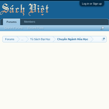
Log in or Sign up
Members
Forums
Search Forums
Recent Posts
Forums
...
Tủ Sách Đại Học
Chuyên Ngành Hóa Học