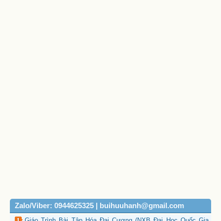
Zalo/Viber: 0944625325 | buihuuhanh@gmail.com
Giáo Trình Bài Tập Hóa Đại Cương (NXB Đại Học Quốc Gia