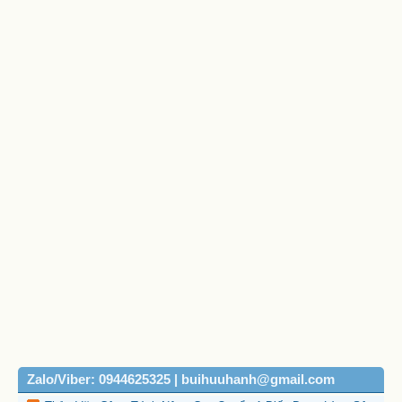
Zalo/Viber: 0944625325 | buihuuhanh@gmail.com