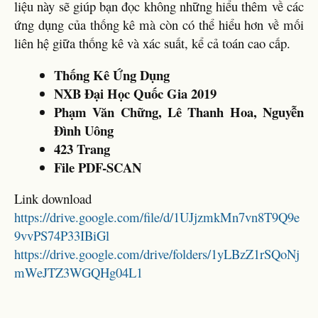
liệu này sẽ giúp bạn đọc không những hiểu thêm về các
ứng dụng của thống kê mà còn có thể hiểu hơn về mối
liên hệ giữa thống kê và xác suất, kể cả toán cao cấp.
Thống Kê Ứng Dụng
NXB Đại Học Quốc Gia 2019
Phạm Văn Chững, Lê Thanh Hoa, Nguyễn
Đình Uông
423 Trang
File PDF-SCAN
Link download
https://drive.google.com/file/d/1UJjzmkMn7vn8T9Q9e
9vvPS74P33IBiGl
https://drive.google.com/drive/folders/1yLBzZ1rSQoNj
mWeJTZ3WGQHg04L1