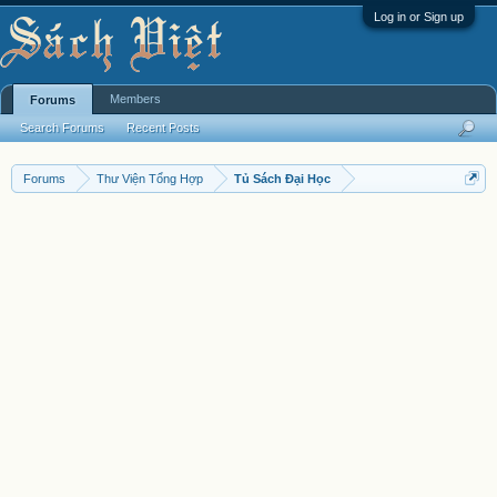
Log in or Sign up
Members
Forums
Search Forums
Recent Posts
Forums
Thư Viện Tổng Hợp
Tủ Sách Đại Học