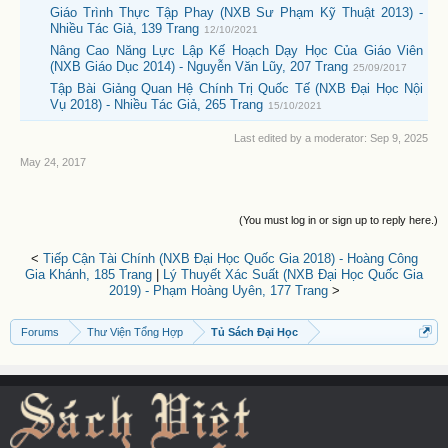
Giáo Trình Thực Tập Phay (NXB Sư Phạm Kỹ Thuật 2013) -
Nhiều Tác Giả, 139 Trang
12/10/2021
Nâng Cao Năng Lực Lập Kế Hoạch Dạy Học Của Giáo Viên
(NXB Giáo Dục 2014) - Nguyễn Văn Lũy, 207 Trang
25/09/2017
Tập Bài Giảng Quan Hệ Chính Trị Quốc Tế (NXB Đại Học Nội
Vụ 2018) - Nhiều Tác Giả, 265 Trang
15/10/2021
Last edited by a moderator:
Sep 9, 2025
May 24, 2017
(You must log in or sign up to reply here.)
<
Tiếp Cận Tài Chính (NXB Đại Học Quốc Gia 2018) - Hoàng Công
Gia Khánh, 185 Trang
|
Lý Thuyết Xác Suất (NXB Đại Học Quốc Gia
2019) - Phạm Hoàng Uyên, 177 Trang
>
Forums
Thư Viện Tổng Hợp
Tủ Sách Đại Học