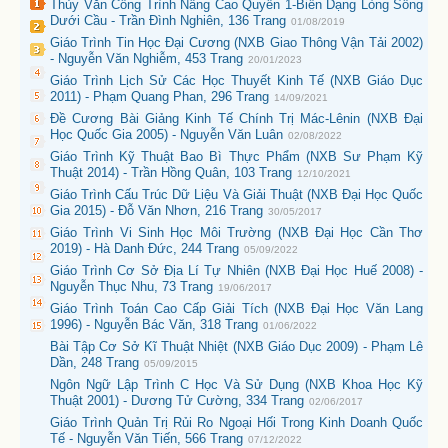
Thủy Văn Công Trình Nâng Cao Quyển 1-Biến Dạng Lòng Sông
Dưới Cầu - Trần Đình Nghiên, 136 Trang
01/08/2019
Giáo Trình Tin Học Đại Cương (NXB Giao Thông Vận Tải 2002)
- Nguyễn Văn Nghiễm, 453 Trang
20/01/2023
Giáo Trình Lịch Sử Các Học Thuyết Kinh Tế (NXB Giáo Dục
2011) - Phạm Quang Phan, 296 Trang
14/09/2021
Đề Cương Bài Giảng Kinh Tế Chính Trị Mác-Lênin (NXB Đại
Học Quốc Gia 2005) - Nguyễn Văn Luân
02/08/2022
Giáo Trình Kỹ Thuật Bao Bì Thực Phẩm (NXB Sư Phạm Kỹ
Thuật 2014) - Trần Hồng Quân, 103 Trang
12/10/2021
Giáo Trình Cấu Trúc Dữ Liệu Và Giải Thuật (NXB Đại Học Quốc
Gia 2015) - Đỗ Văn Nhơn, 216 Trang
30/05/2017
Giáo Trình Vi Sinh Học Môi Trường (NXB Đại Học Cần Thơ
2019) - Hà Danh Đức, 244 Trang
05/09/2022
Giáo Trình Cơ Sở Địa Lí Tự Nhiên (NXB Đại Học Huế 2008) -
Nguyễn Thục Nhu, 73 Trang
19/06/2017
Giáo Trình Toán Cao Cấp Giải Tích (NXB Đại Học Văn Lang
1996) - Nguyễn Bác Văn, 318 Trang
01/06/2022
Bài Tập Cơ Sở Kĩ Thuật Nhiệt (NXB Giáo Dục 2009) - Phạm Lê
Dần, 248 Trang
05/09/2015
Ngôn Ngữ Lập Trình C Học Và Sử Dụng (NXB Khoa Học Kỹ
Thuật 2001) - Dương Tử Cường, 334 Trang
02/06/2017
Giáo Trình Quản Trị Rủi Ro Ngoại Hối Trong Kinh Doanh Quốc
Tế - Nguyễn Văn Tiến, 566 Trang
07/12/2022