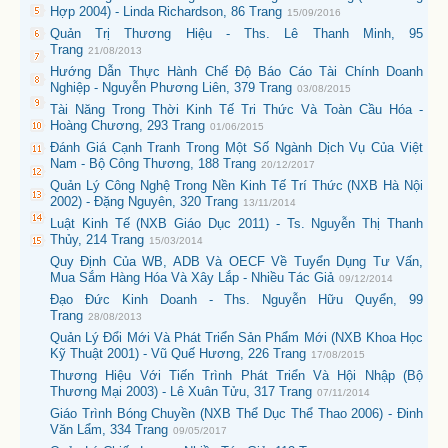
Hợp 2004) - Linda Richardson, 86 Trang
15/09/2016
Quản Trị Thương Hiệu - Ths. Lê Thanh Minh, 95
Trang
21/08/2013
Hướng Dẫn Thực Hành Chế Độ Báo Cáo Tài Chính Doanh
Nghiệp - Nguyễn Phương Liên, 379 Trang
03/08/2015
Tài Năng Trong Thời Kinh Tế Tri Thức Và Toàn Cầu Hóa -
Hoàng Chương, 293 Trang
01/06/2015
Đánh Giá Cạnh Tranh Trong Một Số Ngành Dịch Vụ Của Việt
Nam - Bộ Công Thương, 188 Trang
20/12/2017
Quản Lý Công Nghệ Trong Nền Kinh Tế Trí Thức (NXB Hà Nội
2002) - Đặng Nguyên, 320 Trang
13/11/2014
Luật Kinh Tế (NXB Giáo Dục 2011) - Ts. Nguyễn Thị Thanh
Thủy, 214 Trang
15/03/2014
Quy Định Của WB, ADB Và OECF Về Tuyển Dụng Tư Vấn,
Mua Sắm Hàng Hóa Và Xây Lắp - Nhiều Tác Giả
09/12/2014
Đạo Đức Kinh Doanh - Ths. Nguyễn Hữu Quyển, 99
Trang
28/08/2013
Quản Lý Đổi Mới Và Phát Triển Sản Phẩm Mới (NXB Khoa Học
Kỹ Thuật 2001) - Vũ Quế Hương, 226 Trang
17/08/2015
Thương Hiệu Với Tiến Trình Phát Triển Và Hội Nhập (Bộ
Thương Mại 2003) - Lê Xuân Tửu, 317 Trang
07/11/2014
Giáo Trình Bóng Chuyền (NXB Thể Dục Thể Thao 2006) - Đinh
Văn Lẩm, 334 Trang
09/05/2017