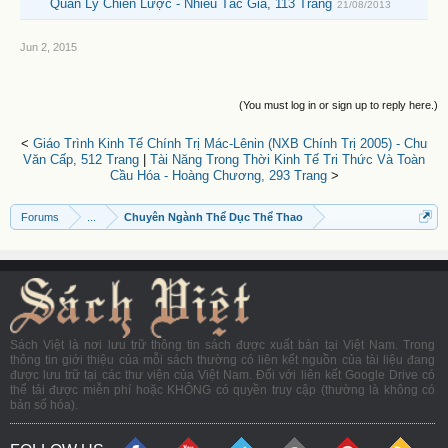
Quản Lý Chiến Lược - Nhiều Tác Giả, 113 Trang
21/08/2013
Jun 2, 2015
(You must log in or sign up to reply here.)
<
Giáo Trình Kinh Tế Chính Trị Mác-Lênin (NXB Chính Trị 2005) - Chu
Văn Cấp, 512 Trang
|
Tài Năng Trong Thời Kinh Tế Tri Thức Và Toàn
Cầu Hóa - Hoàng Chương, 293 Trang
>
Forums
...
Chuyên Ngành Thể Dục Thể Thao
Sách Việt là nơi lưu trữ thông tin sách được xuất bản tại Việt Nam. Trong
thông tin giới thiệu của mỗi sách thường có liên kết nguồn của tài liệu đang
được lưu trữ tại các thư viện của Việt Nam. Đối với liên kết Google Drive có
thể tải được miễn phí hoặc KHÔNG có quyền truy cập (thường là không có
bản số hóa).