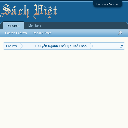
Log in or Sign up
Members
Forums
Search Forums
Recent Posts
Forums
...
Chuyên Ngành Thể Dục Thể Thao