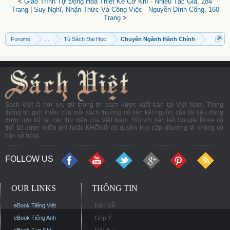
<
Giáo Trình Tự Động Hóa Thiết Kế Cơ Khí - Nhiều Tác Giả, 284
Trang
|
Suy Nghĩ, Nhận Thức Và Công Việc - Nguyễn Đình Cống, 160
Trang
>
Forums
...
Tủ Sách Đại Học
Chuyên Ngành Hành Chính
Sách Việt là nơi lưu trữ thông tin sách được xuất bản tại Việt Nam. Trong
thông tin giới thiệu của mỗi sách thường có liên kết nguồn của tài liệu đang
được lưu trữ tại các thư viện của Việt Nam. Đối với liên kết Google Drive có
thể tải được miễn phí hoặc KHÔNG có quyền truy cập (thường là không có
bản số hóa).
FOLLOW US
OUR LINKS
THÔNG TIN
Bản Đồ
eBook Tiếng Việt
eBook Tiếng Anh
Góp Ý