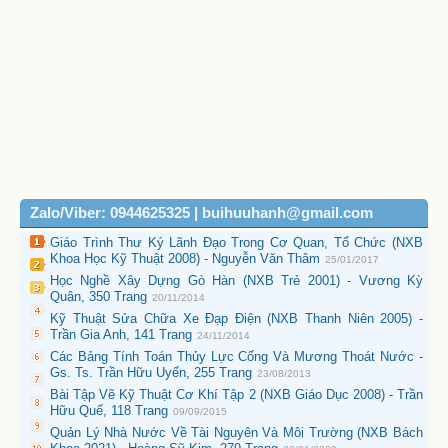
Zalo/Viber: 0944625325 | buihuuhanh@gmail.com
Giáo Trình Thư Ký Lãnh Đạo Trong Cơ Quan, Tổ Chức (NXB
Khoa Học Kỹ Thuật 2008) - Nguyễn Văn Thâm
25/01/2017
Học Nghề Xây Dựng Gò Hàn (NXB Trẻ 2001) - Vương Kỳ
Quân, 350 Trang
20/11/2014
Kỹ Thuật Sửa Chữa Xe Đạp Điện (NXB Thanh Niên 2005) -
Trần Gia Anh, 141 Trang
24/11/2014
Các Bảng Tính Toán Thủy Lực Cống Và Mương Thoát Nước -
Gs. Ts. Trần Hữu Uyển, 255 Trang
23/08/2013
Bài Tập Vẽ Kỹ Thuật Cơ Khí Tập 2 (NXB Giáo Dục 2008) - Trần
Hữu Quế, 118 Trang
09/09/2015
Quản Lý Nhà Nước Về Tài Nguyên Và Môi Trường (NXB Bách