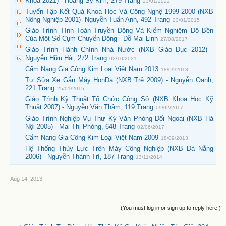
Khoa 2021) - Hoàng Sỹ Kim, 279 Trang
23/01/2022
Tuyển Tập Kết Quả Khoa Học Và Công Nghệ 1999-2000 (NXB
Nông Nghiệp 2001)- Nguyễn Tuấn Anh, 492 Trang
23/01/2015
Giáo Trình Tính Toán Truyền Động Và Kiểm Nghiệm Độ Bền
Của Một Số Cụm Chuyển Động - Đỗ Mai Linh
27/08/2017
Giáo Trình Hành Chính Nhà Nước (NXB Giáo Dục 2012) -
Nguyễn Hữu Hải, 272 Trang
02/10/2021
Cẩm Nang Gia Công Kim Loại Việt Nam 2013
18/09/2013
Tự Sửa Xe Gắn Máy HonDa (NXB Trẻ 2009) - Nguyễn Oanh,
221 Trang
25/01/2015
Giáo Trình Kỹ Thuật Tổ Chức Công Sở (NXB Khoa Học Kỹ
Thuật 2007) - Nguyễn Văn Thâm, 119 Trang
09/02/2017
Giáo Trình Nghiệp Vụ Thư Ký Văn Phòng Đối Ngoại (NXB Hà
Nội 2005) - Mai Thị Phòng, 648 Trang
02/06/2017
Cẩm Nang Gia Công Kim Loại Việt Nam 2009
18/09/2013
Hệ Thống Thủy Lực Trên Máy Công Nghiệp (NXB Đà Nẵng
2006) - Nguyễn Thành Trí, 187 Trang
13/11/2014
Aug 14, 2013
(You must log in or sign up to reply here.)