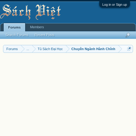
Log in or Sign up
Members
Forums
Search Forums
Recent Posts
Forums
...
Tủ Sách Đại Học
Chuyên Ngành Hành Chính