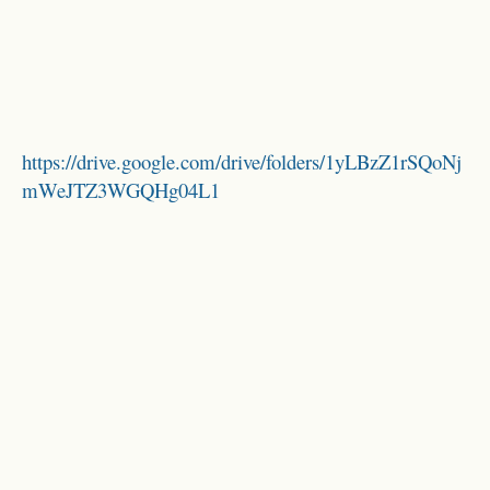
https://drive.google.com/drive/folders/1yLBzZ1rSQoNj
mWeJTZ3WGQHg04L1