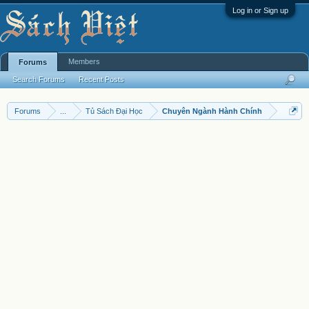
Log in or Sign up
Members
Forums
Search Forums
Recent Posts
Forums
...
Tủ Sách Đại Học
Chuyên Ngành Hành Chính