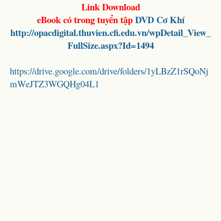
Link Download
eBook có trong tuyển tập
DVD
Cơ Khí
http://opacdigital.thuvien.cfi.edu.vn/wpDetail_View_
FullSize.aspx?Id=1494
https://drive.google.com/drive/folders/1yLBzZ1rSQoNj
mWeJTZ3WGQHg04L1