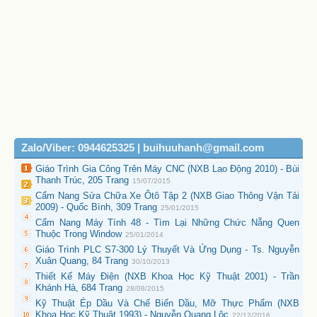
Zalo/Viber: 0944625325 | buihuuhanh@gmail.com
Giáo Trình Gia Công Trên Máy CNC (NXB Lao Động 2010) - Bùi
Thanh Trúc, 205 Trang
15/07/2015
Cẩm Nang Sửa Chữa Xe Ôtô Tập 2 (NXB Giao Thông Vận Tải
2009) - Quốc Bình, 309 Trang
25/01/2015
Cẩm Nang Máy Tính 48 - Tìm Lại Những Chức Nẵng Quen
Thuộc Trong Window
25/01/2014
Giáo Trình PLC S7-300 Lý Thuyết Và Ứng Dụng - Ts. Nguyễn
Xuân Quang, 84 Trang
30/10/2013
Thiết Kế Máy Điện (NXB Khoa Học Kỹ Thuật 2001) - Trần
Khánh Hà, 684 Trang
28/08/2015
Kỹ Thuật Ép Dầu Và Chế Biến Dầu, Mỡ Thực Phẩm (NXB
Khoa Học Kỹ Thuật 1993) - Nguyễn Quang Lộc
22/12/2016