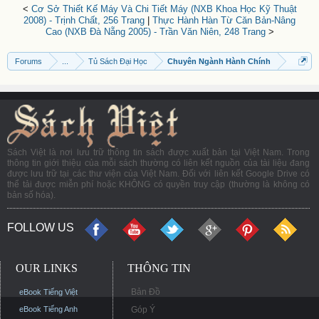
<
Cơ Sở Thiết Kế Máy Và Chi Tiết Máy (NXB Khoa Học Kỹ Thuật
2008) - Trịnh Chất, 256 Trang
|
Thực Hành Hàn Từ Căn Bản-Nâng
Cao (NXB Đà Nẵng 2005) - Trần Văn Niên, 248 Trang
>
Forums
...
Tủ Sách Đại Học
Chuyên Ngành Hành Chính
Sách Việt là nơi lưu trữ thông tin sách được xuất bản tại Việt Nam. Trong
thông tin giới thiệu của mỗi sách thường có liên kết nguồn của tài liệu đang
được lưu trữ tại các thư viện của Việt Nam. Đối với liên kết Google Drive có
thể tải được miễn phí hoặc KHÔNG có quyền truy cập (thường là không có
bản số hóa).
FOLLOW US
OUR LINKS
THÔNG TIN
Bản Đồ
eBook Tiếng Việt
eBook Tiếng Anh
Góp Ý