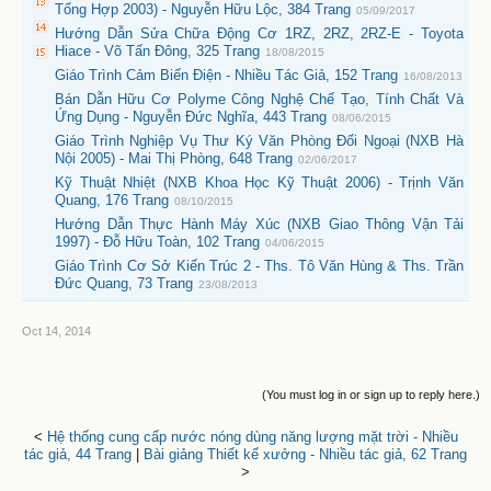
Tổng Hợp 2003) - Nguyễn Hữu Lộc, 384 Trang
05/09/2017
Hướng Dẫn Sửa Chữa Động Cơ 1RZ, 2RZ, 2RZ-E - Toyota
Hiace - Võ Tấn Đông, 325 Trang
18/08/2015
Giáo Trình Cảm Biến Điện - Nhiều Tác Giả, 152 Trang
16/08/2013
Bán Dẫn Hữu Cơ Polyme Công Nghệ Chế Tạo, Tính Chất Và
Ứng Dụng - Nguyễn Đức Nghĩa, 443 Trang
08/06/2015
Giáo Trình Nghiệp Vụ Thư Ký Văn Phòng Đối Ngoại (NXB Hà
Nội 2005) - Mai Thị Phòng, 648 Trang
02/06/2017
Kỹ Thuật Nhiệt (NXB Khoa Học Kỹ Thuật 2006) - Trịnh Văn
Quang, 176 Trang
08/10/2015
Hướng Dẫn Thực Hành Máy Xúc (NXB Giao Thông Vận Tải
1997) - Đỗ Hữu Toàn, 102 Trang
04/06/2015
Giáo Trình Cơ Sở Kiến Trúc 2 - Ths. Tô Văn Hùng & Ths. Trần
Đức Quang, 73 Trang
23/08/2013
Oct 14, 2014
(You must log in or sign up to reply here.)
<
Hệ thống cung cấp nước nóng dùng năng lượng mặt trời - Nhiều
tác giả, 44 Trang
|
Bài giảng Thiết kế xưởng - Nhiều tác giả, 62 Trang
>