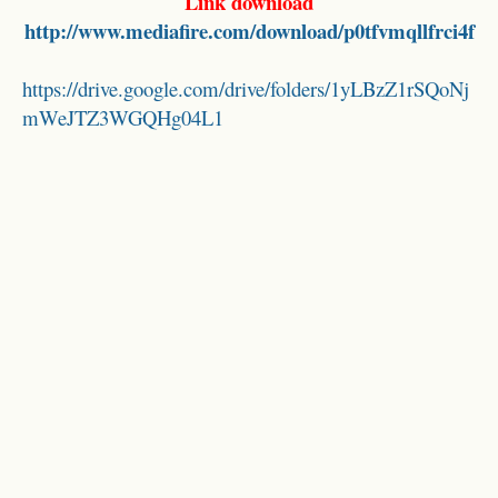
Link download
http://www.mediafire.com/download/p0tfvmqllfrci4f
https://drive.google.com/drive/folders/1yLBzZ1rSQoNj
mWeJTZ3WGQHg04L1