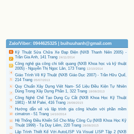
Zalo/Viber: 0944625325 | buihuuhanh@gmail.com
Kỹ Thuật Sửa Chữa Xe Đạp Điện (NXB Thanh Niên 2005) -
Trần Gia Anh, 141 Trang
24/11/2014
Công nghệ gia công chi tiết quang (NXB Khoa học và kỹ thuật
2005) - Nguyễn Thị Ngọc Lân, 173 Trang
12/10/2014
Giáo Trình Vẽ Kỹ Thuật (NXB Giáo Dục 2007) - Trần Hữu Quế,
214 Trang
05/07/2013
Quy Chuẩn Xây Dựng Việt Nam- Số Liệu Điều Kiện Tự Nhiên
Dùng Trong Xây Dựng Phần 1, 322 Trang
18/08/2013
Công Nghệ Chế Tạo Dụng Cụ Cắt (NXB Khoa Học Kỹ Thuật
1981) - M.M Palei, 416 Trang
28/08/2015
Hướng dẫn vẽ và lập trình gia công khuôn với phần mềm
cimatron - 51 Trang
14/10/2014
Hệ Thống Điều Khiển Số Cho Máy Công Cụ (NXB Khoa Học Kỹ
Thuật 1999) - Tạ Duy Liêm, 220 Trang
28/08/2015
Lập Trình Thiết Kế Với AutoLISP Và Visual LISP Tập 2 (NXB