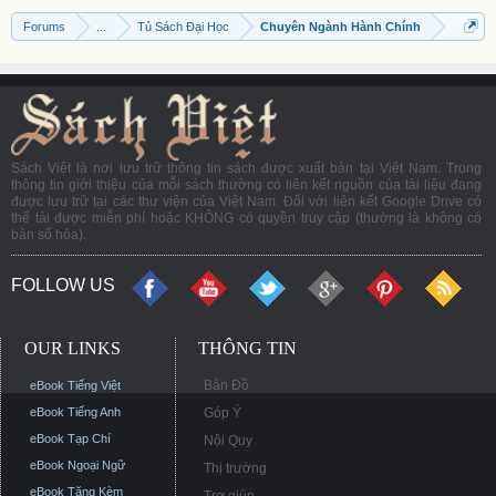
Forums
...
Tủ Sách Đại Học
Chuyên Ngành Hành Chính
Sách Việt là nơi lưu trữ thông tin sách được xuất bản tại Việt Nam. Trong
thông tin giới thiệu của mỗi sách thường có liên kết nguồn của tài liệu đang
được lưu trữ tại các thư viện của Việt Nam. Đối với liên kết Google Drive có
thể tải được miễn phí hoặc KHÔNG có quyền truy cập (thường là không có
bản số hóa).
FOLLOW US
OUR LINKS
THÔNG TIN
Bản Đồ
eBook Tiếng Việt
eBook Tiếng Anh
Góp Ý
eBook Tạp Chí
Nội Quy
eBook Ngoại Ngữ
Thị trường
eBook Tặng Kèm