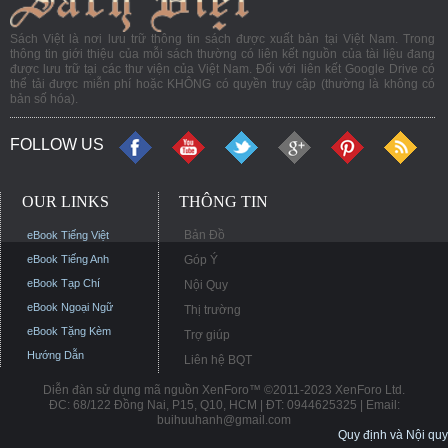
Sách Việt là nơi lưu trữ thông tin sách được xuất bản tại Việt Nam. Trong
thông tin giới thiệu của mỗi sách thường có liên kết nguồn của tài liệu đang
được lưu trữ tại các thư viện của Việt Nam. Đối với liên kết Google Drive có
thể tải được miễn phí hoặc KHÔNG có quyền truy cập (thường là không có
bản số hóa).
FOLLOW US
OUR LINKS
THÔNG TIN
Bản Đồ
eBook Tiếng Việt
eBook Tiếng Anh
Góp Ý
eBook Tạp Chí
Nội Quy
eBook Ngoại Ngữ
Thị trường
eBook Tặng Kèm
Trợ giúp
Hướng Dẫn
Liên hệ BQT
Diễn đàn sử dụng mã nguồn XenForo™ ©2011-2023 XenForo Ltd.
ĐC: 68/122 Đồng Nai, P15, Q10, HCM | ĐT: 0944625325 | Email:
buihuuhanh@gmail.com
Quy định và Nội quy