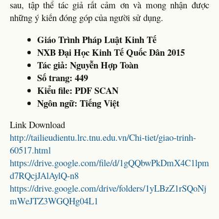
sau, tập thể tác giả rất cảm ơn và mong nhận được
những ý kiến đóng góp của người sử dụng.
Giáo Trình Pháp Luật Kinh Tế
NXB Đại Học Kinh Tế Quốc Dân 2015
Tác giả: Nguyễn Hợp Toàn
Số trang: 449
Kiểu file: PDF SCAN
Ngôn ngữ: Tiếng Việt
Link Download
http://tailieudientu.lrc.tnu.edu.vn/Chi-tiet/giao-trinh-
60517.html
https://drive.google.com/file/d/1gQQbwPkDmX4C1lpm
d7RQcjJAlAylQ-n8
https://drive.google.com/drive/folders/1yLBzZ1rSQoNj
mWeJTZ3WGQHg04L1