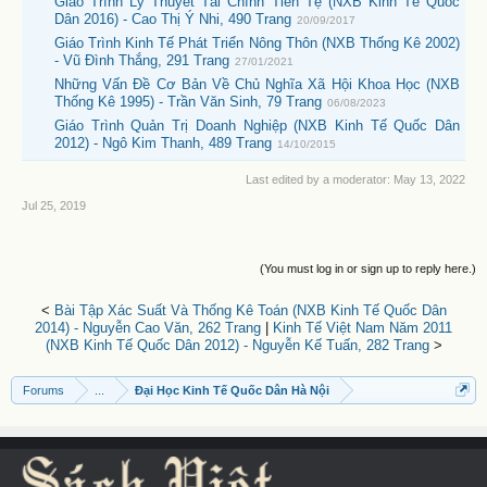
Giáo Trình Lý Thuyết Tài Chính Tiền Tệ (NXB Kinh Tế Quốc
Dân 2016) - Cao Thị Ý Nhi, 490 Trang
20/09/2017
Giáo Trình Kinh Tế Phát Triển Nông Thôn (NXB Thống Kê 2002)
- Vũ Đình Thắng, 291 Trang
27/01/2021
Những Vấn Đề Cơ Bản Về Chủ Nghĩa Xã Hội Khoa Học (NXB
Thống Kê 1995) - Trần Văn Sinh, 79 Trang
06/08/2023
Giáo Trình Quản Trị Doanh Nghiệp (NXB Kinh Tế Quốc Dân
2012) - Ngô Kim Thanh, 489 Trang
14/10/2015
Last edited by a moderator:
May 13, 2022
Jul 25, 2019
(You must log in or sign up to reply here.)
<
Bài Tập Xác Suất Và Thống Kê Toán (NXB Kinh Tế Quốc Dân
2014) - Nguyễn Cao Văn, 262 Trang
|
Kinh Tế Việt Nam Năm 2011
(NXB Kinh Tế Quốc Dân 2012) - Nguyễn Kế Tuấn, 282 Trang
>
Forums
...
Đại Học Kinh Tế Quốc Dân Hà Nội