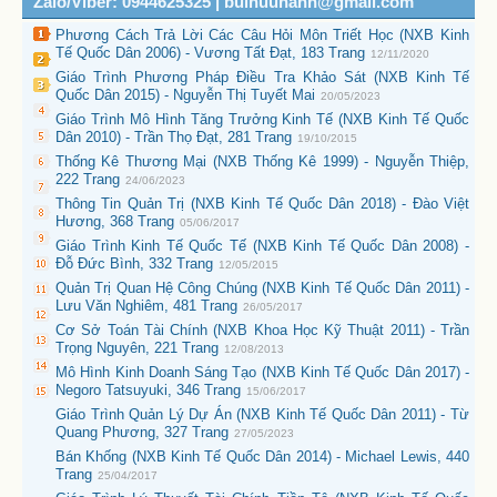
Zalo/Viber: 0944625325 | buihuuhanh@gmail.com
Phương Cách Trả Lời Các Câu Hỏi Môn Triết Học (NXB Kinh
Tế Quốc Dân 2006) - Vương Tất Đạt, 183 Trang
12/11/2020
Giáo Trình Phương Pháp Điều Tra Khảo Sát (NXB Kinh Tế
Quốc Dân 2015) - Nguyễn Thị Tuyết Mai
20/05/2023
Giáo Trình Mô Hình Tăng Trưởng Kinh Tế (NXB Kinh Tế Quốc
Dân 2010) - Trần Thọ Đạt, 281 Trang
19/10/2015
Thống Kê Thương Mại (NXB Thống Kê 1999) - Nguyễn Thiệp,
222 Trang
24/06/2023
Thông Tin Quản Trị (NXB Kinh Tế Quốc Dân 2018) - Đào Việt
Hương, 368 Trang
05/06/2017
Giáo Trình Kinh Tế Quốc Tế (NXB Kinh Tế Quốc Dân 2008) -
Đỗ Đức Bình, 332 Trang
12/05/2015
Quản Trị Quan Hệ Công Chúng (NXB Kinh Tế Quốc Dân 2011) -
Lưu Văn Nghiêm, 481 Trang
26/05/2017
Cơ Sở Toán Tài Chính (NXB Khoa Học Kỹ Thuật 2011) - Trần
Trọng Nguyên, 221 Trang
12/08/2013
Mô Hình Kinh Doanh Sáng Tạo (NXB Kinh Tế Quốc Dân 2017) -
Negoro Tatsuyuki, 346 Trang
15/06/2017
Giáo Trình Quản Lý Dự Án (NXB Kinh Tế Quốc Dân 2011) - Từ
Quang Phương, 327 Trang
27/05/2023
Bán Khống (NXB Kinh Tế Quốc Dân 2014) - Michael Lewis, 440
Trang
25/04/2017