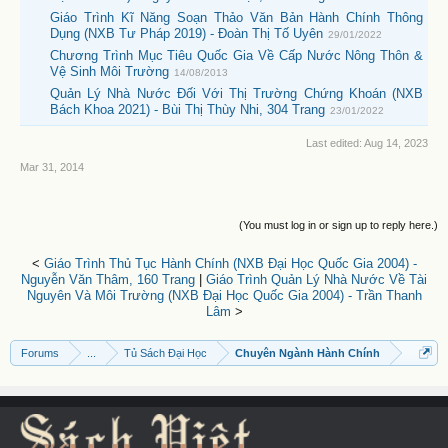
Giáo Trình Kĩ Năng Soạn Thảo Văn Bản Hành Chính Thông
Dụng (NXB Tư Pháp 2019) - Đoàn Thị Tố Uyên
29/01/2022
Chương Trình Mục Tiêu Quốc Gia Về Cấp Nước Nông Thôn &
Vệ Sinh Môi Trường
14/08/2013
Quản Lý Nhà Nước Đối Với Thị Trường Chứng Khoán (NXB
Bách Khoa 2021) - Bùi Thị Thùy Nhi, 304 Trang
23/01/2022
Last edited:
Aug 14, 2023
Mar 31, 2014
(You must log in or sign up to reply here.)
<
Giáo Trình Thủ Tục Hành Chính (NXB Đại Học Quốc Gia 2004) -
Nguyễn Văn Thâm, 160 Trang
|
Giáo Trình Quản Lý Nhà Nước Về Tài
Nguyên Và Môi Trường (NXB Đại Học Quốc Gia 2004) - Trần Thanh
Lâm
>
Forums
...
Tủ Sách Đại Học
Chuyên Ngành Hành Chính