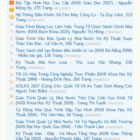
Bài Tập Hình Học Cao Cấp (NXB Giáo Dục 2007) - Nguyễn
Mộng Hy, 375 Trang
16/12/2013
Hệ Thống Điều Khiển Số Cho Máy Công Cụ - Tạ Duy Liêm, 213
Trang
26/08/2013
Giáo Trình Động Lực Làm Việc Trong Tổ Chức Hành Chính Nhà
Nước (NXB Bách Khoa 2025)- Nguyễn Thị Hồng
27/01/2017
Giáo Trình Văn Bản Quản Lý Nhà Nước Và Kỹ Thuật Soạn
Thảo Văn Bản - Lê Văn In, 346 Trang
13/06/2017
Thực hành chế tạo Robot điều khiển từ xa (NXB Đà Nẵng 2006)
- Nhiều tác giả, 135 Trang
13/10/2014
Kỹ Thuật Mài Kim Loại - Ths. Lưu Văn Nhang, 239
Trang
18/08/2013
Tối Ưu Hóa Trong Công Nghiệp Thực Phẩm (NXB Khoa Học Kỹ
Thuật 1999) - Hoàng Đình Hòa, 260 Trang
09/04/2017
SOLAS 2007 (Công Ước Quốc Tế Về An Toàn Sinh Mạng Con
Người Trên Biển)
30/10/2013
Giáo Trình Quản Lý Nhà Nước Trên Các Lĩnh Vực Kinh Tế
(NXB Khoa Học Kỹ Thuật 2009) - Trang Thị Tuyết
10/10/2021
Tự Động Hóa Quá Trình Dập Tạo Hình (NXB Khoa Học Kỹ
Thuật 2006) - Phí Văn Hào, 94 Trang
23/03/2015
Giáo Trình Quản Lý Nhà Nước Về Tài Nguyên Và Môi Trường
(NXB Đại Học Quốc Gia 2004) - Trần Thanh Lâm
31/03/2014
Kỹ Thuật Hàn - Đắp - Vá Nhựa Tổng Hợp (NXB Giao Thông
Vận Tải 2003) - Nguyễn Phước Hậu, 147 Trang
18/08/2015