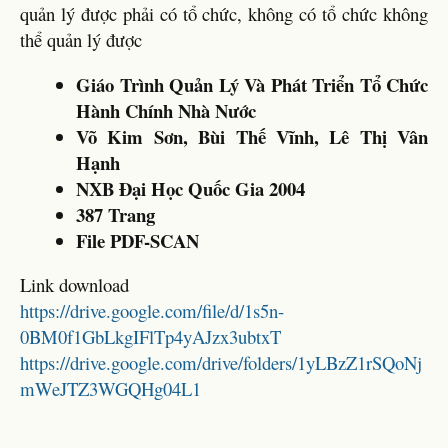
quản lý được phải có tổ chức, không có tổ chức không
thể quản lý được
Giáo Trình Quản Lý Và Phát Triển Tổ Chức
Hành Chính Nhà Nước
Võ Kim Sơn, Bùi Thế Vĩnh, Lê Thị Vân
Hạnh
NXB Đại Học Quốc Gia 2004
387 Trang
File PDF-SCAN
Link download
https://drive.google.com/file/d/1s5n-
0BM0f1GbLkgIFlTp4yAJzx3ubtxT
https://drive.google.com/drive/folders/1yLBzZ1rSQoNj
mWeJTZ3WGQHg04L1