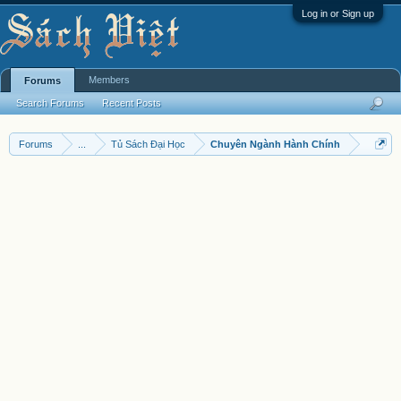
Log in or Sign up
Members
Forums
Search Forums
Recent Posts
Forums
...
Tủ Sách Đại Học
Chuyên Ngành Hành Chính