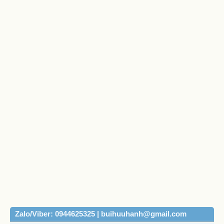
Zalo/Viber: 0944625325 | buihuuhanh@gmail.com