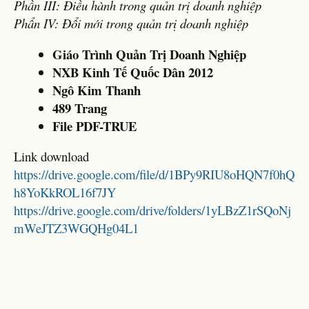
Phần III: Điều hành trong quản trị doanh nghiệp
Phẩn IV: Đổi mới trong quản trị doanh nghiệp
Giáo Trình Quản Trị Doanh Nghiệp
NXB Kinh Tế Quốc Dân 2012
Ngô Kim Thanh
489 Trang
File PDF-TRUE
Link download
https://drive.google.com/file/d/1BPy9RIU8oHQN7f0hQ
h8YoKkROL16f7JY
https://drive.google.com/drive/folders/1yLBzZ1rSQoNj
mWeJTZ3WGQHg04L1