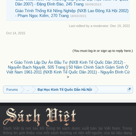
Dân 2007) - Đặng Đình Đào, 245 Trang
09/09/2015
Giáo Trình Thống Kê Nông Nghiệp (NXB Lao Động Xã Hội 2002)
- Phạm Ngọc Kiểm, 270 Trang
18/02/2021
Last edited by a moderator:
Dec 19, 2022
Oct 14, 2015
(You must log in or sign up to reply here.)
<
Giáo Trình Lập Dự Án Đầu Tư (NXB Kinh Tế Quốc Dân 2012) -
Nguyễn Bạch Nguyệt, 505 Trang
|
50 Năm Chính Sách Giảm Sinh Ở
Việt Nam 1961-2011 (NXB Kinh Tế Quốc Dân 2011) - Nguyễn Đình Cử
>
Forums
...
Đại Học Kinh Tế Quốc Dân Hà Nội
Sách Việt là nơi lưu trữ thông tin sách được xuất bản tại Việt Nam. Trong
thông tin giới thiệu của mỗi sách thường có liên kết nguồn của tài liệu đang