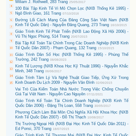
Wiliam J. Rothwell, 283 Trang
25/05/2017
100 Bài Tập Kinh Tế Vi Mô Chọn Lọc (NXB Thống Kê 1995) -
Ngô Đình Giao, 161 Trang
07/10/2016
Đường Lối Cách Mạng Của Đảng Cộng Sản Việt Nam (NXB
Kinh Tế Quốc Dân) - Nguyễn Đăng Quang, 273 Trang
16/10/2015
Giáo Trình Kinh Tế Phát Triển (NXB Lao Động Xã Hội 2006) -
Vũ Thị Ngọc Phùng, 514 Trang
20/07/2015
Bài Tập Kế Toán Tài Chính Trong Các Doanh Nghiệp (NXB Kinh
Tế Quốc Dân 2007) - Phạm Quang, 132 Trang
15/10/2015
Giáo Trình Dân Số Học (NXB Thống Kê 1995) - Phùng Thế
Trường, 242 Trang
08/08/2023
Kinh Tế Lượng (NXB Khoa Học Kỹ Thuật 1996) - Nguyễn Khắc
Minh, 348 Trang
06/06/2017
Giáo Trình Tâm Lý Và Nghệ Thuật Giao Tiếp, Ứng Xử Trong
Kinh Doanh Du Lịch 2009 - Nguyễn Văn Đính
02/06/2015
Vai Trò Của Kiểm Toán Nhà Nước Trong Việc Chống Chuyển
Giá Tại Việt Nam - Nguyễn Cao Nguyên
07/11/2021
Giáo Trình Kế Toán Tài Chính Doanh Nghiệp (NXB Kinh Tế
Quốc Dân 2006) - Đặng Thị Loan, 558 Trang
30/05/2017
Phương Cách Làm Bài Môn Chủ Nghĩa Xã Hội Khoa Học (NXB
Kinh Tế Quốc Dân 2007) - Đỗ Thị Thạch
10/08/2017
Thị Trường Ngoại Hối (NXB Đại Học Kinh Tế Quốc Dân 2011) -
Ed Ponsi, 370 Trang
18/07/2015
Giáo Trình Kinh Tế Thương Mại (NXB Đại Học Kinh Tế Quốc