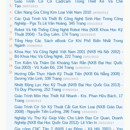
Giáo Trình Cơ Cở Cad/cam Trong Thiết Kế Và Chế
Tạo
29/07/2013
Cẩm Nang Gia Công Kim Loại Việt Nam 2010
18/09/2013
Các Quá Trình Và Thiết Bị Công Nghệ Sinh Học Trong Công
Nghiệp - Pgs.Ts.Lê Văn Hoàng, 345 Trang
03/11/2013
Robot Và Hệ Thống Công Nghệ Robot Hóa (NXB Khoa Học Kỹ
Thuật 2004) - Tạ Duy Liêm, 174 Trang
24/03/2015
Tổng Hợp Các Sách eBook Cơ Khí Phổ Biến Nhất Trong
Ngành
15/09/2014
Khoa Học Và Công Nghệ Việt Nam 2001 (NXB Hà Nội 2002) -
Bộ Khoa Học Và Công Nghệ, 222 Trang
23/01/2015
Tìm Kiếm Và Thăm Dò Khoáng Sản Rắn (NXB Đại Học Quốc
Gia 2003) - Vũ Xuân Độ, 234 Trang
11/09/2014
Hướng Dẫn Thực Hành Kỹ Thuật Tiện (NXB Đà Nẵng 2008) -
Dương Văn Linh, 339 Trang
19/01/2015
Nhiệt Động Lực Học Kỹ Thuật (NXB Đại Học Quốc Gia 2013) -
Tô Duy Phương, 252 Trang
07/09/2014
Giáo Trình Môn Học Thiết Kế Nhanh - Kts. Phan Hữu Bách, 17
Trang
23/08/2013
Giáo Trình Cơ Sở Kỹ Thuật Cắt Gọt Kim Loại (NXB Giáo Dục
2008) - Nguyễn Tiến Lưỡng, 296 Trang
13/10/2015
Nghiệp Vụ Thư Ký Giúp Việc Cho Lãnh Đạo Cơ Quan, Doanh
Nghiệp (NXB Đại Học Quốc Gia 2012)- Lê Văn In
25/01/2017
Gia công CNC Tập 2 (NXB Lao Động - Xã Hội 2001) - Yoo