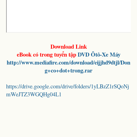
Download Link
eBook có trong tuyển tập
DVD Ôtô-Xe Máy
http://www.mediafire.com/download/eijjhd9dtjl/Don
g+co+dot+trong.rar
https://drive.google.com/drive/folders/1yLBzZ1rSQoNj
mWeJTZ3WGQHg04L1