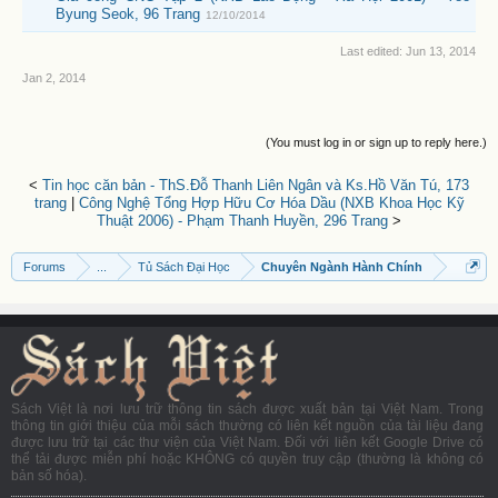
Byung Seok, 96 Trang
12/10/2014
Last edited:
Jun 13, 2014
Jan 2, 2014
(You must log in or sign up to reply here.)
<
Tin học căn bản - ThS.Đỗ Thanh Liên Ngân và Ks.Hồ Văn Tú, 173
trang
|
Công Nghệ Tổng Hợp Hữu Cơ Hóa Dầu (NXB Khoa Học Kỹ
Thuật 2006) - Phạm Thanh Huyền, 296 Trang
>
Forums
...
Tủ Sách Đại Học
Chuyên Ngành Hành Chính
Sách Việt là nơi lưu trữ thông tin sách được xuất bản tại Việt Nam. Trong
thông tin giới thiệu của mỗi sách thường có liên kết nguồn của tài liệu đang
được lưu trữ tại các thư viện của Việt Nam. Đối với liên kết Google Drive có
thể tải được miễn phí hoặc KHÔNG có quyền truy cập (thường là không có
bản số hóa).