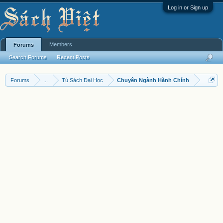
Log in or Sign up
Members
Forums
Search Forums
Recent Posts
Forums
...
Tủ Sách Đại Học
Chuyên Ngành Hành Chính